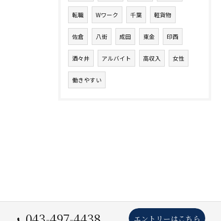
転職
Wワーク
千葉
軽貨物
佐倉
八街
成田
東金
印西
酒々井
アルバイト
高収入
女性
働きやすい
043-497-4438
エントリーはこちら