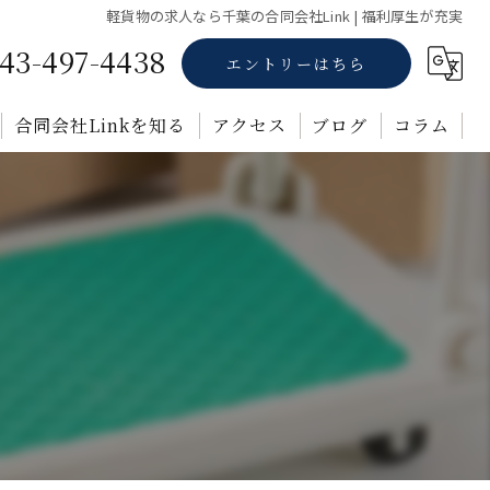
軽貨物の求人なら千葉の合同会社Link | 福利厚生が充実
43-497-4438
エントリーはちら
合同会社Linkを知る
アクセス
ブログ
コラム
正社員
業務委託
未経験
転職
福利厚生