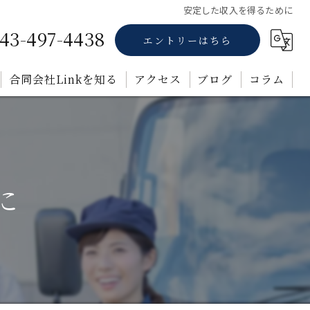
安定した収入を得るために
43-497-4438
エントリーはちら
合同会社Linkを知る
アクセス
ブログ
コラム
正社員
業務委託
に
未経験
転職
福利厚生