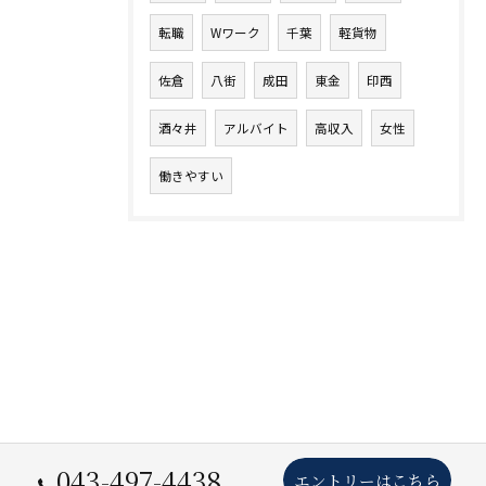
転職
Wワーク
千葉
軽貨物
佐倉
八街
成田
東金
印西
酒々井
アルバイト
高収入
女性
働きやすい
043-497-4438
エントリーはこちら