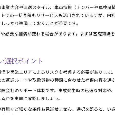
業務リスク対策なら軽貨物保険見積もりを活用
の事業内容や運送スタイル、車両情報（ナンバーや車検証
軽貨物運送業のリスク管理と保険見積もり活用法
ットでの一括見積もりサービスも活用されていますが、内
軽貨物ドライバーが直面しやすい業務リスクとは
をしっかり準備しておくことが重要です。
見積もりで分かる軽貨物のリスク対策ポイント
件や必要な補償が変わる場合があります。まずは基礎知識
軽貨物保険で守るべき業務リスクの種類を解説
千葉県で実践したい軽貨物リスク対策の工夫
手頃な保険料で軽貨物を守る比較ポイント
い選択ポイント
軽貨物保険料を抑えるための比較ポイント
事情や営業エリアによるリスクも考慮する必要があります
千葉県で手頃な軽貨物保険を選ぶコツ
社の運送ルートや取扱貨物の種類に合わせた補償内容を選
軽貨物の保険料と補償内容のバランスを考える
保険会社のサポート体制です。事故発生時の迅速な対応や
見積もり比較で分かる軽貨物保険の選択基準
れるかを事前に確認しましょう。
軽貨物保険で無理なくコストダウンを実現
の有無など細かな条件も見逃せません。選択を誤ると、い
任意保険と貨物保険を最適化する方法