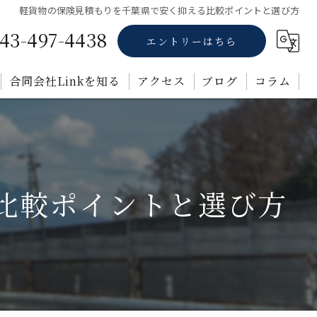
軽貨物の保険見積もりを千葉県で安く抑える比較ポイントと選び方
43-497-4438
エントリーはちら
合同会社Linkを知る
アクセス
ブログ
コラム
正社員
業務委託
比較ポイントと選び方
未経験
転職
福利厚生