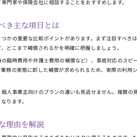
て専門家や保険会社に相談することをおすすめします。
軽貨物の任意保険と貨物保険の違いを解説
軽貨物保険見積もりで最適な組み合わせを探す
べき主な項目とは
任意保険と貨物保険の賢い選び方と比較方法
軽貨物保険の補償範囲の重複を防ぐポイント
くつかの重要な比較ポイントがあります。まず注目すべき
千葉県で実践する軽貨物保険の最適化ステップ
ど、どこまで補償されるかを明確に把握しましょう。
見積もり取得で賢く保険選びを進める理由
時の臨時費用や弁護士費用の補償など）、事故対応のスピ
軽貨物保険見積もりの取得が重要な理由
や業務の実態に即した補償が求められるため、実際の利用
複数の軽貨物保険見積もりを取るメリット
軽貨物保険選びで見積もり比較が役立つ場面
・個人事業主向けのプランの違いも見逃せません。複数の
千葉県で効率的に保険見積もりを集める方法
くなります。
見積もり内容を軽貨物の条件と照らすポイント
な理由を解説