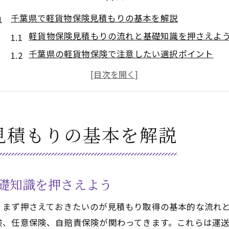
千葉県で軽貨物保険見積もりの基本を解説
軽貨物保険見積もりの流れと基礎知識を押さえよ
千葉県の軽貨物保険で注意したい選択ポイント
軽貨物保険の見積もりで比較すべき主な項目とは
軽貨物の運送業務に保険が必要な理由を解説
軽貨物保険見積もりの相場感とコストの考え方
軽貨物の補償内容選びで失敗しないコツ
見積もりの基本を解説
軽貨物保険の補償内容を正しく理解しよう
軽貨物運送に最適な補償範囲の見極め方
見積もり時に比較したい軽貨物の補償項目
礎知識を押さえよう
軽貨物運送で重視される損害リスクと補償
、まず押さえておきたいのが見積もり取得の基本的な流れ
失敗しない軽貨物保険の補償内容チェック術
険、任意保険、自賠責保険が関わってきます。これらは運