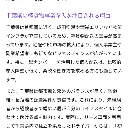
リース契約時に確認すべき黒ナンバー対応
内容
千葉県の軽貨物事業参入が注目される理由
格安リースで軽貨物事業を始めるメリットとは
千葉県は首都圏に近く、成田空港や湾岸エリアなど物流
格安軽貨物リースのメリットと注意点を解
インフラが充実しているため、軽貨物配送の需要が高ま
説
っています。宅配やEC市場の拡大により、個人事業主や
費用を抑えて始める軽貨物リース活用術
副業希望者にも新たなビジネスチャンスが広がっていま
す。特に「黒ナンバー」を活用した個人配送は、比較的
千葉県でお得な軽貨物リース相場の見極め
参入障壁が低く、柔軟な働き方を求める方にも適してい
方
ます。
格安リース会社のサポート体制を比較する
方法
また、千葉県は都市部と郊外のバランスが良く、短距
格安軽貨物リースの落とし穴と対応策とは
離・長距離の配送案件が豊富です。これにより、未経験
者から経験者まで幅広い層が自分のライフスタイルに合
審査不要オプションが魅力の軽貨物リース術
わせて働ける点も魅力です。実際に、リース車両を利用
審査不要軽貨物リースの利用メリットを紹
して千葉県内で独立を果たしたドライバーからは、「初
介