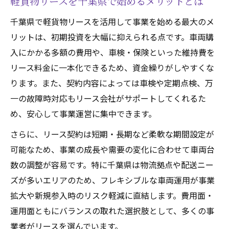
軽貨物リースを千葉県で始めるメリットとは
説
低リスク運営を叶える軽貨物リースの条件
千葉県で軽貨物リースを活用して事業を始める最大のメ
リットは、初期投資を大幅に抑えられる点です。車両購
千葉県で見逃せない軽貨物車両選びの基準
入にかかる多額の費用や、車検・保険といった維持費を
軽貨物リース相場と費用対効果のポイント
リース料金に一本化できるため、資金繰りがしやすくな
実績ある軽貨物リース会社の選定ポイント
ります。また、契約内容によっては車検や定期点検、万
黒ナンバー取得も軽貨物リース活用で安心
一の故障時対応もリース会社がサポートしてくれるた
軽貨物リースで黒ナンバー取得を簡単に進
め、安心して事業運営に集中できます。
める
さらに、リース契約は短期・長期など柔軟な期間設定が
黒ナンバー手続きをリース会社が代行する
可能なため、事業の成長や需要の変化に合わせて車両台
利点
数の調整が容易です。特に千葉県は物流拠点や配送ニー
軽貨物リースと黒ナンバー取得の必要書類
ズが多いエリアのため、フレキシブルな車両運用が事業
とは
拡大や新規参入時のリスク軽減に直結します。費用面・
千葉県軽貨物ドライバーに黒ナンバーが必
運用面ともにバランスの取れた選択肢として、多くの事
要な理由
業者がリースを選んでいます。