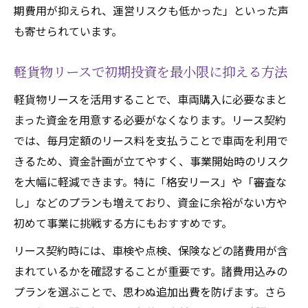
期費用が抑えられ、運営リスクも低かった」といった声
審査なし軽貨物リースのリスクと安全対策
も寄せられています。
千葉県で審査不要リースを選ぶポイントを
解説
軽貨物リースで初期投資を最小限に抑える方法
審査基準が柔軟な軽貨物リース会社を探す
軽貨物リースを活用することで、車両購入に必要なまと
方法
まった資金を用意する必要がなくなります。リース契約
審査不要オプション利用時の注意事項とは
では、毎月定額のリース料を支払うことで車両を利用で
短期契約が可能な千葉県軽貨物リース徹底解説
きるため、資金計画が立てやすく、事業開始時のリスク
短期契約対応の軽貨物リースを活用する利
を大幅に軽減できます。特に「格安リース」や「審査な
点
し」などのプランも増えており、資金に余裕がない方や
千葉県で短期軽貨物リースを選ぶコツと注
初めて事業に挑戦する方にもおすすめです。
意点
リース契約時には、車検や点検、保険などの諸費用が含
柔軟な契約期間が魅力の軽貨物リース活用
まれているかを確認することが重要です。諸費用込みの
法
プランを選ぶことで、思わぬ追加出費を防げます。さら