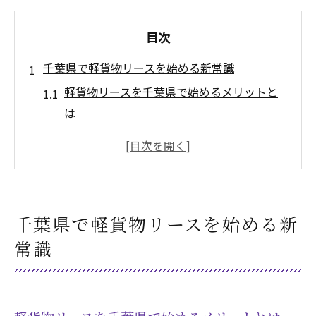
目次
千葉県で軽貨物リースを始める新常識
軽貨物リースを千葉県で始めるメリットと
は
千葉県の軽貨物事業参入が注目される理由
軽貨物リースで初期投資を最小限に抑える
方法
千葉県の軽貨物リース相場と選び方のコツ
千葉県で軽貨物リースを始める新
軽貨物リース会社のサポート体制を比較す
常識
る
低リスク運営に最適な軽貨物車両の選び方
軽貨物事業に適した車両リースの特徴を解