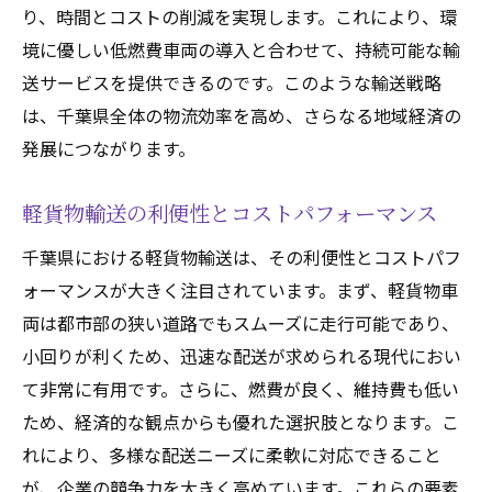
軽貨物が主導する新しい物流時代
り、時間とコストの削減を実現します。これにより、環
交通インフラの変化と軽貨物の対応
境に優しい低燃費車両の導入と合わせて、持続可能な輸
送サービスを提供できるのです。このような輸送戦略
スマートシティにおける軽貨物の役割
は、千葉県全体の物流効率を高め、さらなる地域経済の
未来の物流を形作る軽貨物技術の進化
発展につながります。
千葉県を支える次世代物流システムの構想
軽貨物輸送の利便性とコストパフォーマンス
千葉県における軽貨物輸送は、その利便性とコストパフ
ォーマンスが大きく注目されています。まず、軽貨物車
両は都市部の狭い道路でもスムーズに走行可能であり、
小回りが利くため、迅速な配送が求められる現代におい
て非常に有用です。さらに、燃費が良く、維持費も低い
ため、経済的な観点からも優れた選択肢となります。こ
れにより、多様な配送ニーズに柔軟に対応できること
が、企業の競争力を大きく高めています。これらの要素