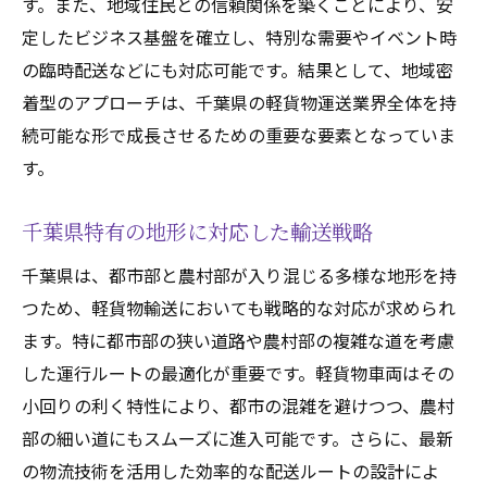
す。また、地域住民との信頼関係を築くことにより、安
軽貨物サービスによる雇用創出の可能性
定したビジネス基盤を確立し、特別な需要やイベント時
地域経済を活性化する輸送ソリューション
の臨時配送などにも対応可能です。結果として、地域密
地元産業と軽貨物の共創による利益
着型のアプローチは、千葉県の軽貨物運送業界全体を持
地域密着型軽貨物サービスの新展開
続可能な形で成長させるための重要な要素となっていま
千葉県における軽貨物輸送の成功事例に学ぶ
す。
成功を収めた地域企業と軽貨物連携事例
千葉県特有の地形に対応した輸送戦略
軽貨物が支える異業種参入の可能性
軽貨物輸送が成功した要因とその秘密
千葉県は、都市部と農村部が入り混じる多様な地形を持
つため、軽貨物輸送においても戦略的な対応が求められ
地元産業の活性化に貢献する軽貨物事例
ます。特に都市部の狭い道路や農村部の複雑な道を考慮
成功事例から見る軽貨物の可能性と展望
した運行ルートの最適化が重要です。軽貨物車両はその
軽貨物導入が成功に導いたビジネス戦略
小回りの利く特性により、都市の混雑を避けつつ、農村
軽貨物が変える千葉県の物流システムの未来
部の細い道にもスムーズに進入可能です。さらに、最新
未来を見据えた物流システムの再構築
の物流技術を活用した効率的な配送ルートの設計によ