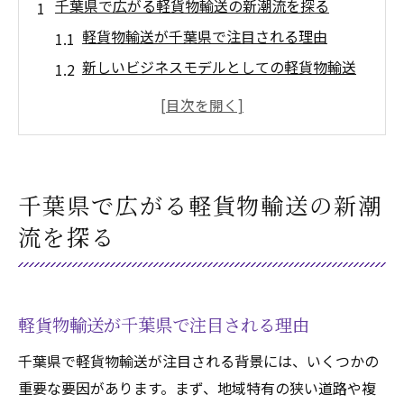
千葉県で広がる軽貨物輸送の新潮流を探る
軽貨物輸送が千葉県で注目される理由
新しいビジネスモデルとしての軽貨物輸送
地域密着型の軽貨物サービスの展開
千葉県特有の地形に対応した輸送戦略
軽貨物輸送の利便性とコストパフォーマン
ス
千葉県で広がる軽貨物輸送の新潮
軽貨物による物流の効率化とその影響
流を探る
軽貨物車両が千葉県の物流業界に与える変革
軽貨物車両の特性とその優位性
千葉県の物流インフラを支える軽貨物
軽貨物輸送が千葉県で注目される理由
軽貨物車両がもたらす物流速度の向上
千葉県で軽貨物輸送が注目される背景には、いくつかの
革新的な軽貨物技術の導入事例
重要な要因があります。まず、地域特有の狭い道路や複
千葉県での軽貨物による業務効率化