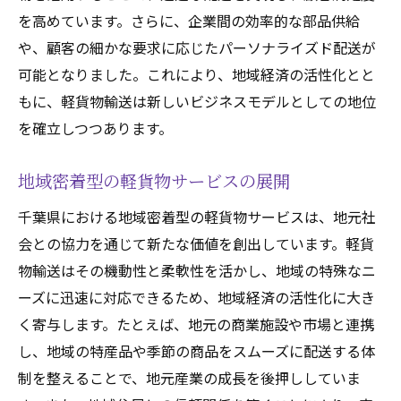
環境保護を意識した軽貨物の活用事例
を高めています。さらに、企業間の効率的な部品供給
や、顧客の細かな要求に応じたパーソナライズド配送が
軽貨物によるCO2削減の実績と課題
可能となりました。これにより、地域経済の活性化とと
未来を見据えたエコロジカルな物流戦略
もに、軽貨物輸送は新しいビジネスモデルとしての地位
効率的な配送ルートが実現する軽貨物の可能性
を確立しつつあります。
AIを活用した配送ルートの最適化
軽貨物の配送効率向上の技術革新
地域密着型の軽貨物サービスの展開
配送時間の短縮とコスト削減の方法
千葉県における地域密着型の軽貨物サービスは、地元社
地域特性を活かしたルート設計の重要性
会との協力を通じて新たな価値を創出しています。軽貨
軽貨物のスマート配送システムの構築
物輸送はその機動性と柔軟性を活かし、地域の特殊なニ
効率的な物流運用を支えるデジタル技術
ーズに迅速に対応できるため、地域経済の活性化に大き
地域経済を活性化する軽貨物サービスの力
く寄与します。たとえば、地元の商業施設や市場と連携
し、地域の特産品や季節の商品をスムーズに配送する体
軽貨物がもたらす地域企業の成長機会
制を整えることで、地元産業の成長を後押ししていま
地元経済を支える軽貨物の役割