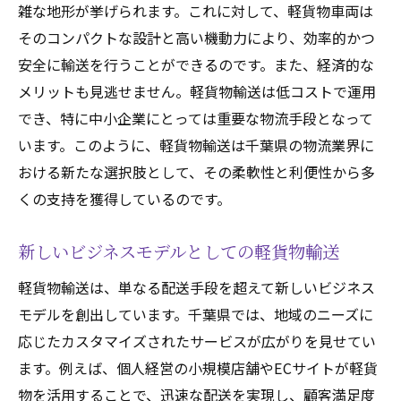
雑な地形が挙げられます。これに対して、軽貨物車両は
物流業界の未来を見据えた軽貨物の役割
そのコンパクトな設計と高い機動力により、効率的かつ
都市部と農村部を繋ぐ軽貨物の魅力
安全に輸送を行うことができるのです。また、経済的な
都市と農村の物流を円滑にする軽貨物
メリットも見逃せません。軽貨物輸送は低コストで運用
でき、特に中小企業にとっては重要な物流手段となって
地域間の距離を縮める軽貨物輸送の力
います。このように、軽貨物輸送は千葉県の物流業界に
軽貨物による地方経済への貢献
おける新たな選択肢として、その柔軟性と利便性から多
農村部での軽貨物利用の現状と課題
くの支持を獲得しているのです。
都市部物流の効率化における軽貨物の役割
都市と農村を結ぶ新たな物流ネットワーク
新しいビジネスモデルとしての軽貨物輸送
環境に優しい軽貨物輸送が目指す未来
軽貨物輸送は、単なる配送手段を超えて新しいビジネス
エコフレンドリーな軽貨物車両の導入
モデルを創出しています。千葉県では、地域のニーズに
軽貨物輸送における環境負荷軽減の取り組
応じたカスタマイズされたサービスが広がりを見せてい
み
ます。例えば、個人経営の小規模店舗やECサイトが軽貨
持続可能な物流モデルとしての軽貨物
物を活用することで、迅速な配送を実現し、顧客満足度