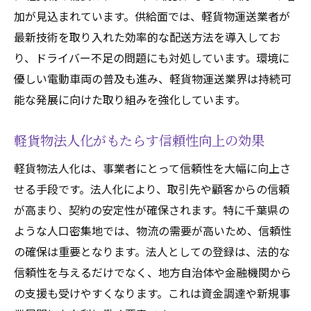
法人登記による軽貨物運送業の信頼性向上と千
加が見込まれています。供給面では、軽貨物運送業者が
葉県での展開
最新技術を取り入れた効率的な配送方法を導入してお
顧客からの信頼を得るための法人化の重要
り、ドライバー不足の問題にも対処しています。環境に
性
優しい電動車両の普及も進み、軽貨物運送業界は持続可
千葉県での信頼性向上事例とその効果
能な発展に向けた取り組みを強化しています。
法人登記がもたらす業界内での競争優位
軽貨物法人化がもたらす信頼性向上の効果
信頼性を高めるためのサービス品質管理
法人化によるリスクマネジメントの強化
軽貨物法人化は、事業者にとって信頼性を大幅に向上さ
地域社会への貢献を通じたブランド構築
せる手段です。法人化により、取引先や顧客からの信頼
が高まり、契約の安定性が確保されます。特に千葉県の
軽貨物法人化が千葉県での税務戦略に与える影
ような人口密集地では、物流の需要が高いため、信頼性
響
の確保は重要となります。法人としての登録は、法的な
法人税制の理解と適用による節税効果
信頼性を与えるだけでなく、地方自治体や金融機関から
千葉県特有の税制優遇措置の活用法
の支援も受けやすくなります。これは資金調達や新規事
法人化による経費管理と利益最大化