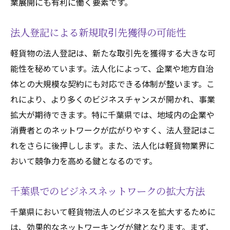
業展開にも有利に働く要素です。
税務監査に備えた適切な会計処理
財務健全性向上のための法人化のメリット
法人登記による新規取引先獲得の可能性
法人化後に必要な税関連の手続きと対応
軽貨物の法人登記は、新たな取引先を獲得する大きな可
千葉県の法人登記で実現する軽貨物運送業の効
能性を秘めています。法人化によって、企業や地方自治
率化
体との大規模な契約にも対応できる体制が整います。こ
効率化を推進するための法人組織体制
れにより、より多くのビジネスチャンスが開かれ、事業
千葉県での運送ルート最適化事例
拡大が期待できます。特に千葉県では、地域内の企業や
消費者とのネットワークが広がりやすく、法人登記はこ
法人化がもたらす人材管理の改善
れをさらに後押しします。また、法人化は軽貨物業界に
業務オペレーションの効率化手法
おいて競争力を高める鍵となるのです。
法人化によるIT技術活用の促進
コスト削減を実現するための効率化戦略
千葉県でのビジネスネットワークの拡大方法
資金調達の幅を広げる千葉県での軽貨物法人化
千葉県において軽貨物法人のビジネスを拡大するために
のすすめ
は、効果的なネットワーキングが鍵となります。まず、