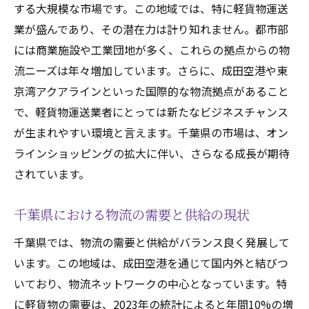
する大規模な市場です。この地域では、特に軽貨物運送
法人化による税務優遇措置の具体例
業が盛んであり、その潜在力は計り知れません。都市部
地域企業とのパートナーシップ成功事例
には商業施設や工業団地が多く、これらの拠点からの物
個人事業からの法人化で得られる信用度
流ニーズは年々増加しています。さらに、成田空港や東
千葉県での経営資源最適化の取り組み
京湾アクアラインといった国際的な物流拠点があること
法人化がもたらす法的保護とその重要性
で、軽貨物運送業者にとっては新たなビジネスチャンス
千葉県での軽貨物法人登記がもたらす市場拡大
が生まれやすい環境と言えます。千葉県の市場は、オン
の可能性
ラインショッピングの拡大に伴い、さらなる成長が期待
地域特性を活かした事業拡大戦略
されています。
軽貨物運送業における新しい市場開拓
千葉県における物流の需要と供給の現状
法人登記によるブランド力強化の実現
千葉県でのオンラインビジネス拡大の一手
千葉県では、物流の需要と供給がバランス良く発展して
います。この地域は、成田空港を通じて国内外と結びつ
競合他社との差別化戦略の考察
いており、物流ネットワークの中心となっています。特
顧客ニーズに応える柔軟なサービス展開
に軽貨物の需要は、2023年の統計によると年間10%の増