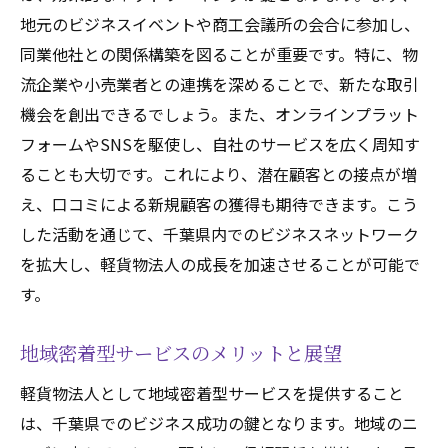
法人化による銀行融資の活用法
地元のビジネスイベントや商工会議所の会合に参加し、
クラウドファンディングを利用した資金調
同業他社との関係構築を図ることが重要です。特に、物
達
流企業や小売業者との連携を深めることで、新たな取引
千葉県での公的補助金の獲得戦略
機会を創出できるでしょう。また、オンラインプラット
法人化がもたらす投資家からの資金調達
フォームやSNSを駆使し、自社のサービスを広く周知す
資金調達に役立つビジネスプラン作成
ることも大切です。これにより、潜在顧客との接点が増
え、口コミによる新規顧客の獲得も期待できます。こう
資金運用の最適化と安定経営の実現
した活動を通じて、千葉県内でのビジネスネットワーク
千葉県軽貨物法人登記がもたらす未来のビジネ
を拡大し、軽貨物法人の成長を加速させることが可能で
スチャンス
す。
未来を見据えた軽貨物運送業の展望
千葉県での新技術導入による市場開拓
地域密着型サービスのメリットと展望
法人化が促進するサステナブルビジネス
軽貨物法人として地域密着型サービスを提供すること
地域創生に貢献するサービス提供の可能性
は、千葉県でのビジネス成功の鍵となります。地域のニ
次世代物流ネットワークの構築と法人化