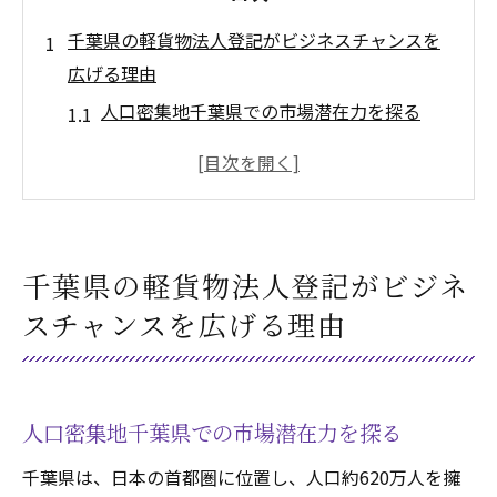
千葉県の軽貨物法人登記がビジネスチャンスを
広げる理由
人口密集地千葉県での市場潜在力を探る
千葉県における物流の需要と供給の現状
軽貨物法人化がもたらす信頼性向上の効果
法人登記による新規取引先獲得の可能性
千葉県でのビジネスネットワークの拡大方
千葉県の軽貨物法人登記がビジネ
法
スチャンスを広げる理由
地域密着型サービスのメリットと展望
軽貨物法人化のメリットとは？千葉県での事例
を紹介
人口密集地千葉県での市場潜在力を探る
千葉県で法人化が促進するビジネス成長事
例
千葉県は、日本の首都圏に位置し、人口約620万人を擁