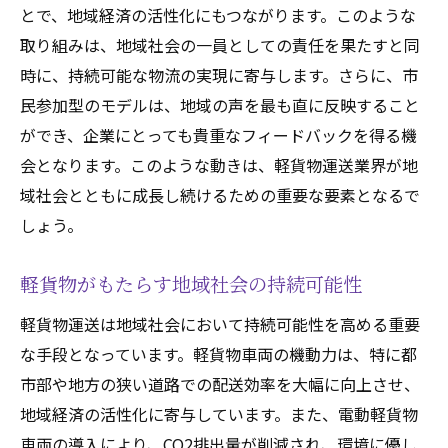
軽貨物がもたらすイノベーションの波
とで、地域経済の活性化にもつながります。このような
取り組みは、地域社会の一員としての責任を果たすと同
業界全体の効率化を促進する軽貨物
時に、持続可能な物流の実現に寄与します。さらに、市
軽貨物革命が物流業界に及ぼす影響
民参加型のモデルは、地域の声を最も直に反映すること
軽貨物が開く物流業界の新しい扉
ができ、企業にとっても貴重なフィードバックを得る機
会となります。このような動きは、軽貨物運送業界が地
域社会とともに成長し続けるための重要な要素となるで
しょう。
軽貨物がもたらす地域社会の持続可能性
軽貨物運送は地域社会において持続可能性を高める重要
な手段となっています。軽貨物車両の機動力は、特に都
市部や地方の狭い道路での配送効率を大幅に向上させ、
地域経済の活性化に寄与しています。また、電動軽貨物
車両の導入により、CO2排出量が削減され、環境に優し