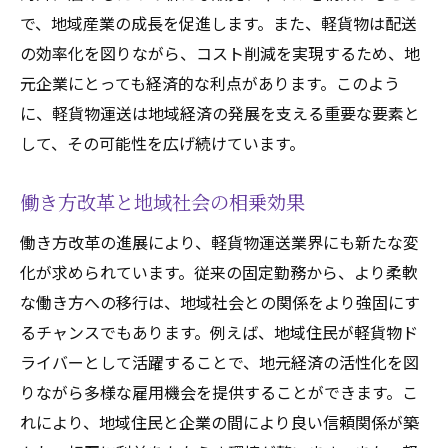
で、地域産業の成長を促進します。また、軽貨物は配送
働き方改革を推進する軽貨物の取り組み
の効率化を図りながら、コスト削減を実現するため、地
軽貨物の機動力が生む新しい物流の可能性
元企業にとっても経済的な利点があります。このよう
軽貨物による迅速かつ柔軟な配送体制
に、軽貨物運送は地域経済の発展を支える重要な要素と
都市部と農村部を繋ぐ軽貨物の役割
して、その可能性を広げ続けています。
軽貨物がもたらす配送ニーズへの対応力
物流のボトルネックを解消する軽貨物
働き方改革と地域社会の相乗効果
新たな物流ネットワークを築く軽貨物
働き方改革の進展により、軽貨物運送業界にも新たな変
軽貨物の機動力で叶える効率的な物流
化が求められています。従来の固定勤務から、より柔軟
働き方の多様化と軽貨物の役割の進化
な働き方への移行は、地域社会との関係をより強固にす
るチャンスでもあります。例えば、地域住民が軽貨物ド
軽貨物が支えるフリーランスの働き方
ライバーとして活躍することで、地元経済の活性化を図
多様なライフスタイルを尊重する軽貨物
りながら多様な雇用機会を提供することができます。こ
軽貨物を活用した働き方の新展開
れにより、地域住民と企業の間により良い信頼関係が築
仕事と生活の調和を実現する軽貨物