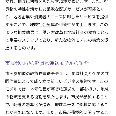
かれ、相互に利益をもたらす環境が整います。また、軽
軽貨物運送業界の人材育成と進化
貨物の特性を活かした柔軟な配送サービスが可能とな
未来の働き方に貢献する軽貨物の力
り、地域企業や消費者のニーズに即したサービスを提供
軽貨物が支える地域経済活性化の未来像
することで、地域社会全体の利便性が向上します。この
ような相乗効果は、働き方改革と地域社会の双方にとっ
地域資源を活用した軽貨物の新たな試み
て重要なステップであり、新たな物流モデルの構築を促
軽貨物で実現する地域経済の循環
進するものです。
地方創生に寄与する軽貨物の力
軽貨物で広がる地元企業との連携
市民参加型の軽貨物運送モデルの紹介
地域経済における軽貨物の戦略的役割
市民参加型の軽貨物運送モデルは、地域社会と企業の共
軽貨物による地域社会の活性化の事例
同作業によって成り立つ新しいビジネス形態です。この
物流業界における軽貨物の革命的影響
モデルでは、地元住民が軽貨物運送の一部を担い、地域
軽貨物が変える物流の未来像
の物流を支える役割を果たします。市民が参加すること
物流業界の新たなスタンダードとしての軽
で、配送の効率化が進み、地域ニーズに柔軟に応えるこ
貨物
とが可能になります。また、市民が積極的に関与するこ