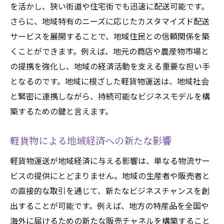
物流業界の革新と軽貨物の挑戦
を活かし、狭い街道や住宅街でも迅速に配送可能です。
環境に優しい軽貨物が促進する経済成長への道
さらに、地域特有のニーズに応じたカスタマイズド配送
軽貨物がもたらすエコノミーの可能性
サービスを展開することで、地域住民との信頼関係を築
くことができます。例えば、地元の商店や農産物市場と
環境配慮型物流の実践例
の提携を強化し、地域の経済活動を支える重要な担い手
軽貨物によるCO2削減効果の検証
となるのです。地域に根ざした軽貨物運送は、地域社会
持続可能な経済成長を実現する軽貨物
と緊密に連携しながら、持続可能なビジネスモデルを構
環境と経済を両立する新たな物流戦略
築するための鍵と言えます。
軽貨物の普及が生む経済的メリット
軽貨物を活用した働き方改革の最前線
軽貨物による地域経済への新たな影響
働き方多様化の先導者としての軽貨物
軽貨物運送が地域経済に与える影響は、単なる物流サー
フレキシブルな働き方を可能にする軽貨物
ビスの提供にとどまりません。地域の生産者や販売者と
軽貨物運送業界の新しいキャリアパス
の直接的な取引を通じて、新たなビジネスチャンスを創
テレワークと軽貨物のシナジー効果
出することが可能です。例えば、地方の特産品を全国や
海外に届けるための新たな販売チャネルを構築すること
雇用の質を高める軽貨物の可能性