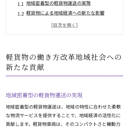
地域密着型の軽貨物運送の実現
軽貨物による地域経済への新たな影響
働き方改革と地域社会の相乗効果
市民参加型の軽貨物運送モデルの紹介
軽貨物がもたらす地域社会の持続可能性
地域ニーズに応える軽貨物の役割
軽貨物の働き方改革地域社会への
軽貨物車両が可能にする物流業界の持続可能な
新たな貢献
未来
未来の物流を支える軽貨物技術
持続可能な物流システムへの転換
地域密着型の軽貨物運送の実現
軽貨物による環境負荷の削減
地域密着型の軽貨物運送は、地域の特性に合わせた柔軟
軽貨物車両とスマート技術の融合
な物流サービスを提供することで、地域経済の活性化に
安定した物流を支える軽貨物の力
貢献します。軽貨物車両は、そのコンパクトさと機動力