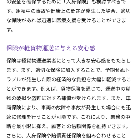
の安全を確保するために「人身保険」も検討すべきで
専門家から見た効果的な保険金請求方法
す。運転中の事故や健康上の問題が発生した場合、適切
千葉県の軽貨物運送保険で失敗しないために知
な保険があれば迅速に医療支援を受けることができま
るべきこと
す。
失敗しない保険選びの基本
保険が軽貨物運送に与える安心感
保険契約で避けたい落とし穴
保険は軽貨物運送業者にとって大きな安心感をもたらし
千葉県での保険選びにおける成功事例
ます。まず、適切な保険に加入することで、予期せぬト
軽貨物運送業者が陥りやすい保険の盲点
ラブルが発生した際の経済的な負担を大幅に軽減するこ
リスク管理のために知っておくべき保険情
とができます。例えば、貨物保険を通じて、運送中の貨
報
物の破損や盗難に対する補償が受けられます。また、車
千葉県での保険選びを成功させるためのガ
両保険により、車両の故障や事故が発生した場合にも迅
イドライン
速に修理を行うことが可能です。これにより、業務の中
ビジネスの安心を支える千葉県での軽貨物保険
断を最小限に抑え、顧客との信頼関係を維持できます。
の選び方
さらに、人身保険や賠償責任保険を組み合わせること