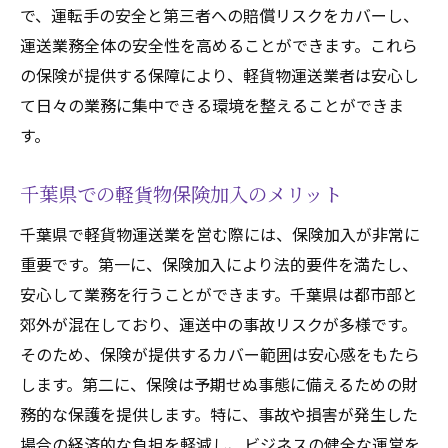
軽貨物運送ビジネスの成長を支える保険
で、運転手の安全と第三者への賠償リスクをカバーし、
千葉県でおすすめの保険プラン紹介
運送業務全体の安全性を高めることができます。これら
適切な保険選びがビジネスの成否を分ける
の保険が提供する保障により、軽貨物運送業者は安心し
て日々の業務に集中できる環境を整えることができま
長期的な視点での保険選びの重要性
す。
ビジネス評価と保険プランの見直し
業界のベストプラクティスを参考にした保
千葉県での軽貨物保険加入のメリット
険選び
千葉県で軽貨物運送業を営む際には、保険加入が非常に
軽貨物運送の保険金請求手続きを簡単にするた
重要です。第一に、保険加入により法的要件を満たし、
めの方法
安心して業務を行うことができます。千葉県は都市部と
迅速な保険金請求の流れを知る
郊外が混在しており、運送中の事故リスクが多様です。
保険金請求プロセスのステップバイステッ
そのため、保険が提供するカバー範囲は安心感をもたら
プガイド
します。第二に、保険は予期せぬ事態に備えるための財
請求手続きをサポートするテクノロジー
務的な保護を提供します。特に、事故や損害が発生した
軽貨物運送業務における証拠の重要性
場合の経済的な負担を軽減し、ビジネスの健全な運営を