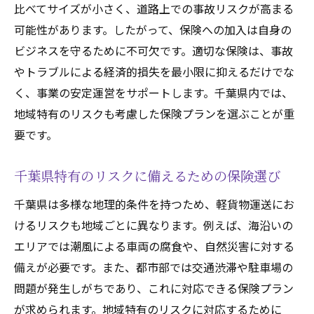
比べてサイズが小さく、道路上での事故リスクが高まる
保険料と補償内容のバランスの取り方
可能性があります。したがって、保険への加入は自身の
千葉県で推奨される保険会社の選び方
ビジネスを守るために不可欠です。適切な保険は、事故
保険選びで注意すべき契約条件
やトラブルによる経済的損失を最小限に抑えるだけでな
保険代理店を利用する際のポイント
く、事業の安定運営をサポートします。千葉県内では、
千葉県における軽貨物運送保険の選び方と注意
地域特有のリスクも考慮した保険プランを選ぶことが重
点
要です。
地域特有の保険ニーズを理解する
千葉県特有のリスクに備えるための保険選び
千葉県の交通事情に合った保険プラン
保険選びで避けたい一般的な誤解
千葉県は多様な地理的条件を持つため、軽貨物運送にお
比較検討すべき千葉県の保険提供企業
けるリスクも地域ごとに異なります。例えば、海沿いの
エリアでは潮風による車両の腐食や、自然災害に対する
保険の見直しタイミングとその重要性
備えが必要です。また、都市部では交通渋滞や駐車場の
千葉県での保険選びに役立つ情報源
問題が発生しがちであり、これに対応できる保険プラン
軽貨物運送を安全に千葉県での最適な保険プラ
が求められます。地域特有のリスクに対応するために