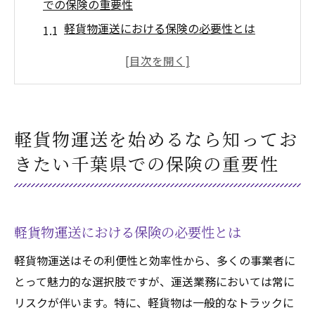
での保険の重要性
軽貨物運送における保険の必要性とは
千葉県特有のリスクに備えるための保険選
び
軽貨物運送業者が直面する一般的な保険リ
スク
軽貨物運送を始めるなら知ってお
保険が軽貨物運送に与える安心感
きたい千葉県での保険の重要性
千葉県での軽貨物保険加入のメリット
軽貨物運送の保険選びで失敗しないための
基礎知識
軽貨物運送における保険の必要性とは
安心の軽貨物運送へ保険選びで押さえておくべ
きポイント
軽貨物運送はその利便性と効率性から、多くの事業者に
適切な保険範囲の見極め方
とって魅力的な選択肢ですが、運送業務においては常に
リスクが伴います。特に、軽貨物は一般的なトラックに
軽貨物の特性を考慮した保険プラン