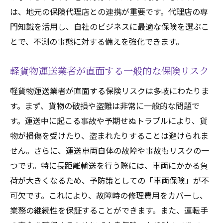
ンとは
は、地元の保険代理店との連携が重要です。代理店の専
最適な保険プランの特徴
門知識を活用し、自社のビジネスに最適な保険を選ぶこ
軽貨物運送に特化した保険の利点
とで、不測の事態に対する備えを強化できます。
千葉県での安全運送を支える保険選び
軽貨物運送業者が直面する一般的な保険リスク
保険プラン比較のポイント
適切な保険プランを選ぶための質問リスト
軽貨物運送業者が直面する保険リスクは多岐にわたりま
軽貨物運送における保険の最新トレンド
す。まず、貨物の破損や盗難は非常に一般的な問題で
す。運送中に起こる事故や予期せぬトラブルにより、貨
保険金請求をスムーズに千葉県の軽貨物保険選
物が損傷を受けたり、盗まれたりすることは避けられま
びガイド
せん。さらに、運送車両自体の故障や事故もリスクの一
スムーズな保険金請求のための事前準備
つです。特に長距離輸送を行う際には、車両にかかる負
千葉県での保険金請求手続きの流れ
荷が大きくなるため、予防策としての「車両保険」が不
請求時に重要な書類と証拠の確認
可欠です。これにより、故障時の修理費用をカバーし、
よくある請求トラブルとその解決策
業務の継続性を保証することができます。また、運転手
保険金請求を迅速に進めるためのヒント