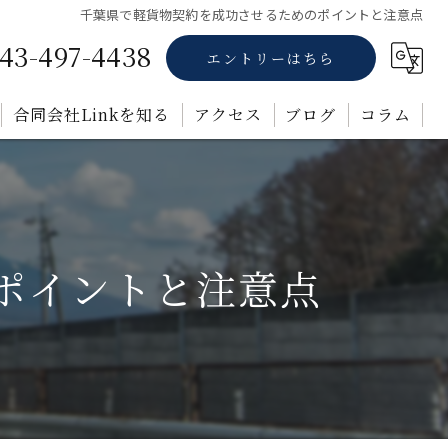
千葉県で軽貨物契約を成功させるためのポイントと注意点
43-497-4438
エントリーはちら
合同会社Linkを知る
アクセス
ブログ
コラム
正社員
業務委託
ポイントと注意点
未経験
転職
福利厚生