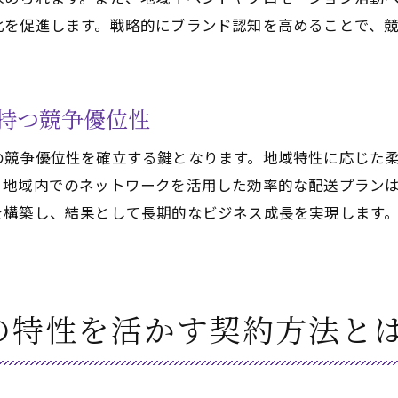
地域イベントへの参加を通じた認知度向上
化を促進します。戦略的にブランド認知を高めることで、
千葉県内のコミュニティとの関係構築
持続可能なビジネスモデルへのシフト
持つ競争優位性
千葉県のビジネスチャンスを広げる軽貨物契約の重要性
地域経済への貢献がもたらすビジネス機会
の競争優位性を確立する鍵となります。地域特性に応じた
地元企業とのパートナーシップで広がる市場
、地域内でのネットワークを活用した効率的な配送プラン
観光産業との連携が生む新たな需要
を構築し、結果として長期的なビジネス成長を実現します
地域密着型で生まれる長期的なビジネス関係
千葉県ならではの新しい物流ソリューションの提案
地域ブランドの確立と全国展開へのステップ
の特性を活かす契約方法と
地域密着の軽貨物契約が千葉県で成功する理由を探る
地域密着型サービスがもたらす顧客満足度の向上
地元企業との連携から生まれる信頼関係