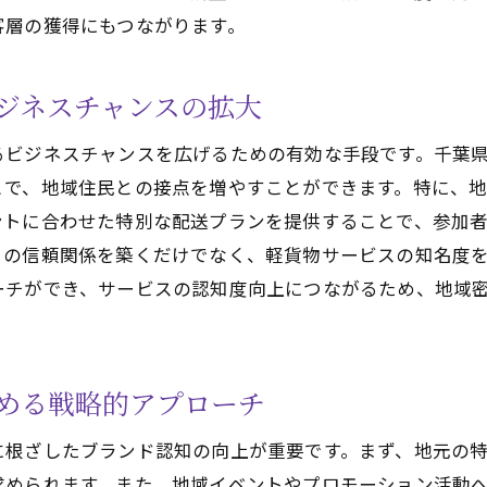
自然災害への備えを考慮した契約対策
客層の獲得にもつながります。
地域の気候変動に対応する契約の工夫
千葉県での軽貨物契約で注意すべきポイントを解説
ジネスチャンスの拡大
契約時に考慮すべき法規制と地域ルール
るビジネスチャンスを広げるための有効な手段です。千葉
軽貨物契約における保険の重要性
とで、地域住民との接点を増やすことができます。特に、
信頼できる地元パートナー選びの注意点
ントに合わせた特別な配送プランを提供することで、参加
契約内容に関する透明性の確保
との信頼関係を築くだけでなく、軽貨物サービスの知名度
リスク管理とトラブルシューティングの体制
ーチができ、サービスの認知度向上につながるため、地域
顧客対応力を高めるための契約条件
軽貨物契約を千葉県で成功させるための地域戦略
める戦略的アプローチ
地域特化型のマーケティング戦略の策定
千葉県内の競合分析を活かした差別化戦略
に根ざしたブランド認知の向上が重要です。まず、地元の
地元住民のニーズを取り入れたサービス改善
求められます。また、地域イベントやプロモーション活動