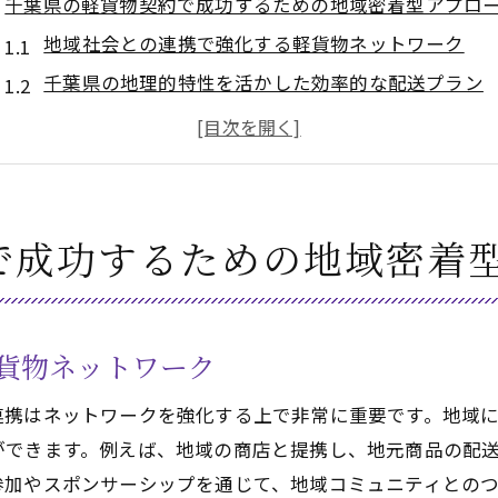
千葉県の軽貨物契約で成功するための地域密着型アプロ
地域社会との連携で強化する軽貨物ネットワーク
千葉県の地理的特性を活かした効率的な配送プラン
地元市場のニーズに応える柔軟なサービス展開
地域イベントとの連携によるビジネスチャンスの拡
千葉県内でのブランド認知を高める戦略的アプロー
地域密着型の軽貨物サービスが持つ競争優位性
で成功するための地域密着
軽貨物業界で千葉県の特性を活かす契約方法とは
千葉県特有の物流インフラを活用した契約戦略
観光地向けの軽貨物サービスにおける契約のポイン
貨物ネットワーク
都市部と農村部の融合による新たな契約モデル
連携はネットワークを強化する上で非常に重要です。地域
地元企業とのコラボレーションで生まれる相乗効果
ができます。例えば、地域の商店と提携し、地元商品の配
千葉県内特化型の配送契約がもたらすメリット
参加やスポンサーシップを通じて、地域コミュニティとの