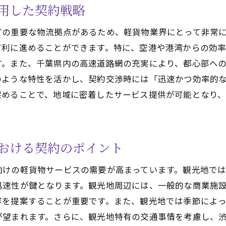
用した契約戦略
地域特性を活かした独自サービスの展開
どの重要な物流拠点があるため、軽貨物業界にとって非常
地元の声を反映したサービス改善のプロセス
有利に進めることができます。特に、空港や港湾からの効
コミュニティとの強固なつながりが築く安定性
す。また、千葉県内の高速道路網の充実により、都心部へ
地域社会への貢献が実現する持続的な成長
のような特性を活かし、契約交渉時には「迅速かつ効率的
深めることで、地域に密着したサービス提供が可能となり
おける契約のポイント
向けの軽貨物サービスの需要が高まっています。観光地で
迅速性が鍵となります。観光地周辺には、一般的な商業施
容を提案することが重要です。また、観光地では季節によ
が望まれます。さらに、観光地特有の交通事情を考慮し、