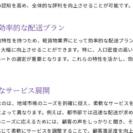
契約内容に地域特性を反映させるためのヒント
の認知を高め、全体的な評判を向上させることが可能です
千葉県の多様な配送ニーズに応える軽貨物契約のコツ
千葉県内のビジネス需要に応じた柔軟な契約設計
効率的な配送プラン
農産物の流通を支える最適な契約とは
的特性を持つため、軽貨物業界にとって効率的な配送プラ
観光業界のニーズに応える配送サービスの工夫
を大幅に向上させることができます。特に、人口密度の高
地域ごとの特性に合ったカスタマイズ契約プラン
ルートの選定が重要となります。これらの特性を活かし、
特定需要に対する迅速な対応力を持つ契約モデル
多様な配送ニーズをカバーするための契約条件
成功する軽貨物契約で知っておくべき千葉県の特殊性
なサービス展開
千葉県の物流動線を理解した契約設定
なのは、地域市場のニーズを的確に捉え、柔軟なサービス
成田空港の利用が可能な契約の利点
によって異なります。例えば、都市部では迅速な配送が求
主要港湾へのアクセスを活かした契約内容
のニーズに応えるためには、顧客の声をしっかりと聞き、
高速道路網を利用した効率的な配送戦略
応じて柔軟にサービスを調整することで、顧客満足度を向