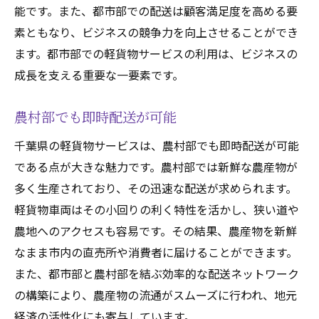
能です。また、都市部での配送は顧客満足度を高める要
商業活動の活性化
素ともなり、ビジネスの競争力を向上させることができ
地域のブランド価値向上
ます。都市部での軽貨物サービスの利用は、ビジネスの
軽貨物でビジネス成功！千葉県が選ばれる理由
成長を支える重要な一要素です。
を徹底解説
地理的な優位性と市場の魅力
農村部でも即時配送が可能
物流インフラの強化
千葉県の軽貨物サービスは、農村部でも即時配送が可能
多様な配送ニーズに対応
である点が大きな魅力です。農村部では新鮮な農産物が
地域特性を活かしたビジネス戦略
多く生産されており、その迅速な配送が求められます。
成功事例から学ぶポイント
軽貨物車両はその小回りの利く特性を活かし、狭い道や
農地へのアクセスも容易です。その結果、農産物を新鮮
今後の展望と未来の可能性
なまま市内の直売所や消費者に届けることができます。
また、都市部と農村部を結ぶ効率的な配送ネットワーク
の構築により、農産物の流通がスムーズに行われ、地元
経済の活性化にも寄与しています。