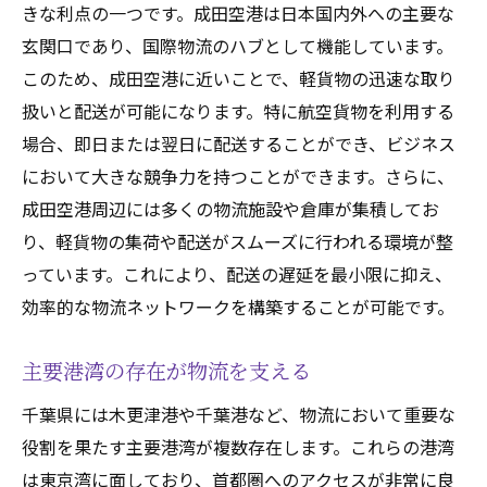
きな利点の一つです。成田空港は日本国内外への主要な
国際貿易の支援としての重要性
玄関口であり、国際物流のハブとして機能しています。
空港近隣企業の物流パートナー
このため、成田空港に近いことで、軽貨物の迅速な取り
高速道路網が整備された千葉県での軽貨物配送
扱いと配送が可能になります。特に航空貨物を利用する
の魅力
場合、即日または翌日に配送することができ、ビジネス
主要都市間のアクセスが便利
において大きな競争力を持つことができます。さらに、
成田空港周辺には多くの物流施設や倉庫が集積してお
時間短縮でコスト削減
り、軽貨物の集荷や配送がスムーズに行われる環境が整
道路ネットワークの強みを活かす
っています。これにより、配送の遅延を最小限に抑え、
交通量の多いエリアでも迅速対応
効率的な物流ネットワークを構築することが可能です。
緊急配送や夜間配送にも対応可能
物流の信頼性を高めるインフラ
主要港湾の存在が物流を支える
千葉県の都市部で活躍する軽貨物の機動力の秘
千葉県には木更津港や千葉港など、物流において重要な
密
役割を果たす主要港湾が複数存在します。これらの港湾
狭い道路でも自由に動ける
は東京湾に面しており、首都圏へのアクセスが非常に良