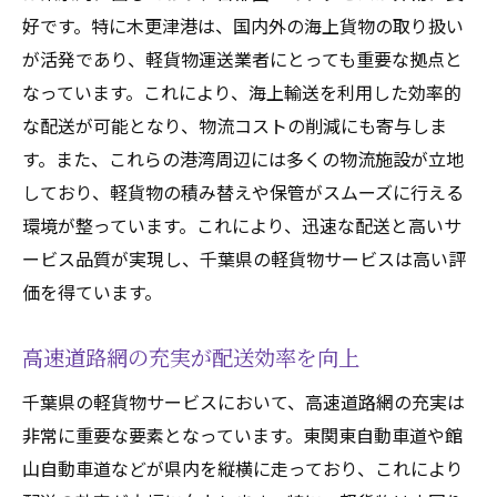
駐車スペースの確保が容易
好です。特に木更津港は、国内外の海上貨物の取り扱い
小回りの利く配送ルート
が活発であり、軽貨物運送業者にとっても重要な拠点と
都市部の渋滞を回避する技術
なっています。これにより、海上輸送を利用した効率的
な配送が可能となり、物流コストの削減にも寄与しま
ビジネス街への配送需要
す。また、これらの港湾周辺には多くの物流施設が立地
効率的な集配サービス
しており、軽貨物の積み替えや保管がスムーズに行える
都市部から農村部までカバーする千葉県の軽貨
環境が整っています。これにより、迅速な配送と高いサ
物サービス
ービス品質が実現し、千葉県の軽貨物サービスは高い評
多様なエリアへの柔軟な対応
価を得ています。
農産物の新鮮さを保つ配送
地域ごとの特性を活かしたサービス
高速道路網の充実が配送効率を向上
カスタマイズ可能な配送プラン
千葉県の軽貨物サービスにおいて、高速道路網の充実は
都市と農村を繋ぐ重要な役割
非常に重要な要素となっています。東関東自動車道や館
地域密着型の配送ネットワーク
山自動車道などが県内を縦横に走っており、これにより