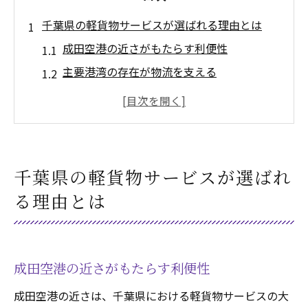
千葉県の軽貨物サービスが選ばれる理由とは
成田空港の近さがもたらす利便性
主要港湾の存在が物流を支える
高速道路網の充実が配送効率を向上
都市部の機動力がビジネスに最適
農村部でも即時配送が可能
地域経済への貢献が評価される
千葉県の軽貨物サービスが選ばれ
成田空港近接！千葉県の軽貨物サービスが持つ
る理由とは
圧倒的な利便性
国内外への迅速な物流が可能
観光地への配送需要に対応
成田空港の近さがもたらす利便性
空港周辺の物流ハブとしての役割
成田空港の近さは、千葉県における軽貨物サービスの大
航空便とのスムーズな連携