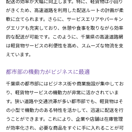
農産物の即時配送を可能にする千葉県の軽貨物
配送の効率が大幅に向上します。特に、軽貨物は小回り
サービス
がきくため、高速道路を利用した配送ルートの計画が柔
軟に立てられます。さらに、サービスエリアやパーキン
新鮮な食材を迅速に届ける
グエリアも充実しており、休憩や食事を取りながら効率
地産地消のサポート
的な配送が可能です。このように、千葉県の高速道路網
生産者と消費者を繋ぐ役割
は軽貨物サービスの利便性を高め、スムーズな物流を支
温度管理が可能な車両の使用
えています。
農業の成長を促進する物流
収穫から配送までのスピード
都市部の機動力がビジネスに最適
千葉県の軽貨物サービスが地域経済に与える影
千葉県の都市部にはビジネス街や商業施設が集中してお
響
り、軽貨物サービスの機動力が非常に活かされていま
地元企業の成長を支援
す。狭い道路や交通渋滞が多い都市部でも、軽貨物はそ
雇用創出の要因となる
の小型で機動力のある特性を活かして、迅速に配送を行
観光業との相乗効果
うことができます。これにより、企業や店舗は在庫管理
が効率化され、必要な商品をすぐに手に入れることが可
物流コストの削減による利益増