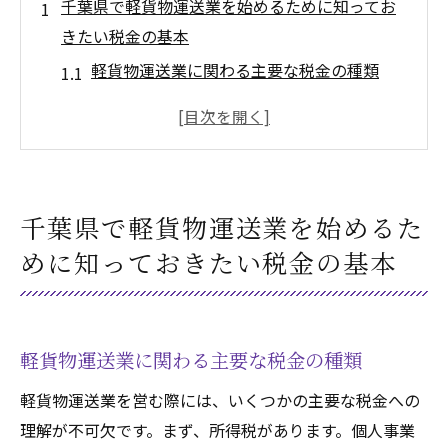
千葉県で軽貨物運送業を始めるために知ってお
きたい税金の基本
軽貨物運送業に関わる主要な税金の種類
千葉県特有の税制を理解するための基礎知
識
軽貨物運送業者が直面する税務上の課題
千葉県での税金申告に必要な書類と手続き
千葉県で軽貨物運送業を始めるた
軽貨物運送業で頻繁に見落とされる税金項
めに知っておきたい税金の基本
目
税金の基本を押さえた効果的な管理方法
軽貨物運送業の開業手続きと千葉県特有の税制
軽貨物運送業に関わる主要な税金の種類
ポイント
千葉県での開業届出に必要な手続き
軽貨物運送業を営む際には、いくつかの主要な税金への
理解が不可欠です。まず、所得税があります。個人事業
軽貨物運送業に求められる許認可と登録