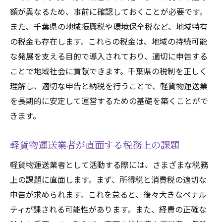
ステップ
額が異なるため、事前に確認しておくことが必要です。
税務申告の基本的な流れと必要書類
また、千葉県の地域振興税や環境保全税など、地域特有
千葉県での消費税申告の方法
の税金も存在します。これらの税金は、地域の持続可能
所得税の計算と正しい申告
な発展を支える目的で導入されており、適切に申告する
経費控除のための書類準備のポイント
ことで地域社会に貢献できます。千葉県の税制を正しく
理解し、適切な申告と納税を行うことで、軽貨物運送業
税務申告時に注意すべきポイント
を長期的に安定して運営するための基礎を築くことがで
税理士との連携と申告の効率化
きます。
事業税の理解と千葉県特有の税制に関する重要
な情報
軽貨物運送業者が直面する税務上の課題
事業税の基本とその適用範囲
軽貨物運送業者として活動する際には、さまざまな税務
千葉県の事業税率と計算方法
上の課題に直面します。まず、所得税と消費税の適切な
事業税の申告と納付のスケジュール
申告が求められます。これを怠ると、後々大きなペナル
千葉県独自の事業税優遇措置
ティが課される可能性があります。また、経費の正確な
事業税に関するよくある質問とその回答