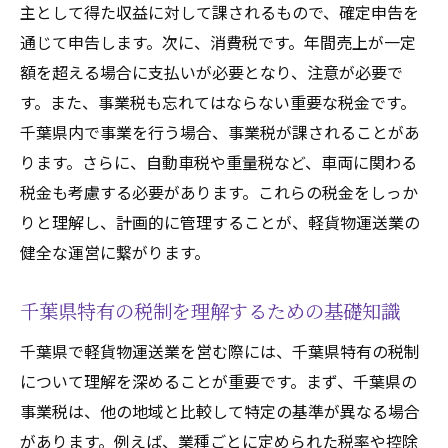
主として得た収益に対して課されるもので、確定申告を
千葉県特有の税制優遇制度の活用方法
通じて申告します。次に、消費税です。年間売上が一定
開業初年度に注意すべき税制ポイント
額を超える場合に支払いが必要となり、注意が必要で
千葉県の税務署と連携する方法
す。また、事業税も忘れてはならない重要な税金です。
事業開始に伴う初期費用と税金の見積もり
千葉県内で事業を行う場合、事業税が課されることがあ
経費として認められる軽貨物運送業の支出とそ
ります。さらに、自動車税や重量税など、車両に関わる
の申告方法
税金も考慮する必要があります。これらの税金をしっか
軽貨物運送業の主要経費項目とその管理
りと理解し、計画的に管理することが、軽貨物運送業の
健全な運営に繋がります。
経費の記録と申告の基本ルール
車両維持費と燃料費の正しい申告方法
千葉県特有の税制を理解するための基礎知識
保険料や修理費用の経費計上のポイント
千葉県で軽貨物運送業を営む際には、千葉県特有の税制
日常的な事務経費の効果的な管理方法
について理解を深めることが重要です。まず、千葉県の
経費として認められる支出の具体例
事業税は、他の地域と比較して特定の基準が異なる場合
千葉県内での軽貨物運送業に必要な税務申告の
があります。例えば、業種ごとに定められた税率や控除