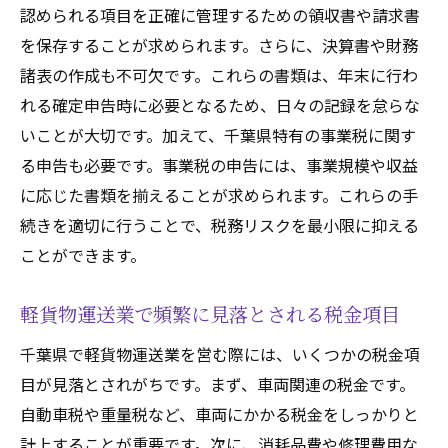
税理士のアドバイスを受ける際のポイント
認められる項目を正確に管理するための領収書や請求書
を保存することが求められます。さらに、決算書や財務
長期的な節税計画の立て方
諸表の作成も不可欠です。これらの書類は、年末に行わ
節税のための投資とそのリスク管理
れる確定申告時に必要となるため、日々の記録を怠らな
節税の成功例とその実践方法
いことが大切です。加えて、千葉県特有の事業税に関す
千葉県で軽貨物運送業を成功させるための税金
る申告も必要です。事業税の申告には、事業規模や収益
管理のポイント
に応じた書類を揃えることが求められます。これらの手
税金管理の基本とその重要性
続きを適切に行うことで、税務リスクを最小限に抑える
効果的なキャッシュフロー管理の方法
ことができます。
税金管理を効率化するためのツール
軽貨物運送業で頻繁に見落とされる税金項目
税金管理におけるよくあるトラブルとその
対処法
千葉県で軽貨物運送業を営む際には、いくつかの税金項
税金管理の見直しと改善方法
目が見落とされがちです。まず、車両関連の税金です。
自動車税や重量税など、車両にかかる税金をしっかりと
安定した事業運営のための税金予測と計画
計上することが重要です。次に、消耗品費や修理費用な