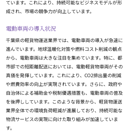
ています。これにより、持続可能なビジネスモデルが形
AIとIoTの活用
成され、市場の競争力が向上しています。
効率的な配送スケジュールの策定
ルート最適化がもたらす経済効果
電動車両の導入状況
課題と解決策
千葉県の軽貨物運送業界では、電動車両の導入が急速に
今後の技術トレンド
進んでいます。地球温暖化対策や燃料コスト削減の観点
持続可能なビジネスモデルとしての千葉県の軽
から、電動車両は大きな注目を集めています。特に、都
貨物運送
市部での短距離配送においては、電動軽貨物車両がその
エコロジーと経済性の両立
真価を発揮しています。これにより、CO2排出量の削減
地域社会への貢献
や燃費効率の向上が実現されています。さらに、政府や
持続可能性を高める戦略
自治体による補助金や税制優遇措置も、電動車両の普及
を後押ししています。このような背景から、軽貨物運送
環境配慮型ビジネスの事例
業界全体での環境負荷軽減が進展しており、持続可能な
長期的な成長計画
物流サービスの実現に向けた取り組みが加速していま
将来の展望とビジョン
す。