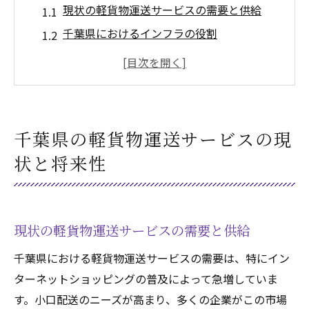
現状の軽貨物運送サービスの需要と供給
千葉県におけるインフラの役割
軽貨物運送市場の成長要因
電動車両の導入状況
今後の技術革新とその影響
地域社会との連携強化の重要性
千葉県の軽貨物運送サービスの現
インターネットショッピング拡大と軽貨物運送
状と将来性
の重要性
オンラインショッピングのトレンド
小口配送の需要増加
現状の軽貨物運送サービスの需要と供給
軽貨物運送の役割と必要性
千葉県における軽貨物運送サービスの需要は、特にイン
顧客満足度を高める配送戦略
ターネットショッピングの普及によって急増していま
インターネットショッピングとエコロジー
す。小口配送のニーズが高まり、多くの企業がこの市場