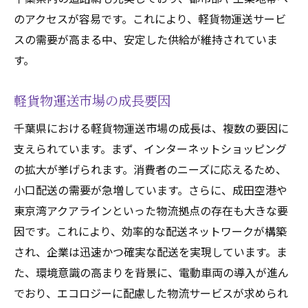
のアクセスが容易です。これにより、軽貨物運送サービ
地域間連携の強化
スの需要が高まる中、安定した供給が維持されていま
千葉県南部エリアの利便性向上
す。
電動車両による千葉県の軽貨物運送の環境負荷
軽減
軽貨物運送市場の成長要因
電動車両のメリット
千葉県における軽貨物運送市場の成長は、複数の要因に
CO2排出削減の取り組み
支えられています。まず、インターネットショッピング
電動車両の導入状況と事例
の拡大が挙げられます。消費者のニーズに応えるため、
環境に優しい軽貨物運送の未来
小口配送の需要が急増しています。さらに、成田空港や
政府の支援策と補助金
東京湾アクアラインといった物流拠点の存在も大きな要
持続可能なビジネスモデルの構築
因です。これにより、効率的な配送ネットワークが構築
最適ルート設定で進む千葉県の軽貨物運送の効
され、企業は迅速かつ確実な配送を実現しています。ま
率化
た、環境意識の高まりを背景に、電動車両の導入が進ん
でおり、エコロジーに配慮した物流サービスが求められ
配送ルート最適化の技術