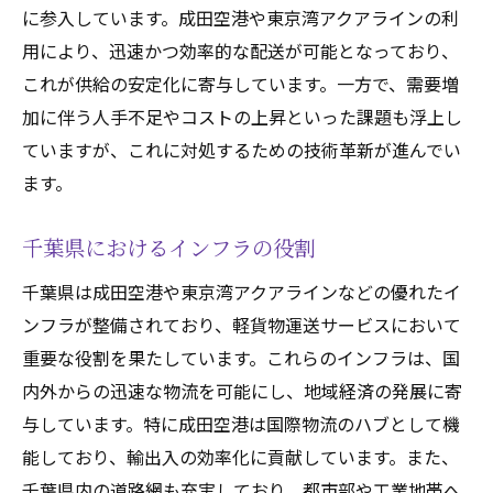
千葉県の軽貨物運送の将来性
に参入しています。成田空港や東京湾アクアラインの利
成田空港を活用した千葉県の軽貨物運送効率化
用により、迅速かつ効率的な配送が可能となっており、
成田空港の物流ハブとしての役割
これが供給の安定化に寄与しています。一方で、需要増
加に伴う人手不足やコストの上昇といった課題も浮上し
空港近隣エリアの利便性
ていますが、これに対処するための技術革新が進んでい
国際物流との連携
ます。
効率的な配送ネットワークの構築
成田空港を活用した新しいサービス
千葉県におけるインフラの役割
今後の展望と課題
千葉県は成田空港や東京湾アクアラインなどの優れたイ
東京湾アクアラインが支える千葉県の軽貨物運
ンフラが整備されており、軽貨物運送サービスにおいて
送
重要な役割を果たしています。これらのインフラは、国
東京湾アクアラインの重要性
内外からの迅速な物流を可能にし、地域経済の発展に寄
物流コスト削減への寄与
与しています。特に成田空港は国際物流のハブとして機
渋滞回避と配送効率化
能しており、輸出入の効率化に貢献しています。また、
アクアラインを活用した配送事例
千葉県内の道路網も充実しており、都市部や工業地帯へ