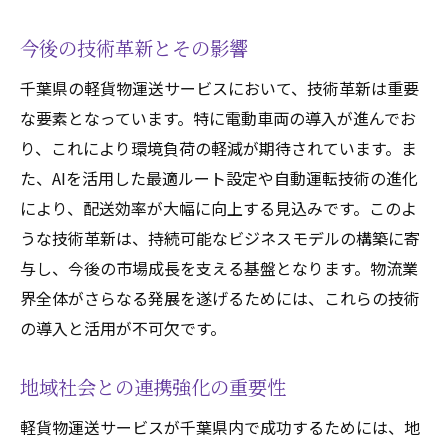
千葉県の軽貨物運送業界の未来と技術革新
未来を見据えた技術革新
今後の技術革新とその影響
自動運転技術の可能性
千葉県の軽貨物運送サービスにおいて、技術革新は重要
スマート物流の導入
な要素となっています。特に電動車両の導入が進んでお
地域産業との連携強化
り、これにより環境負荷の軽減が期待されています。ま
次世代技術の展望
た、AIを活用した最適ルート設定や自動運転技術の進化
により、配送効率が大幅に向上する見込みです。このよ
持続可能な未来への取り組み
うな技術革新は、持続可能なビジネスモデルの構築に寄
与し、今後の市場成長を支える基盤となります。物流業
界全体がさらなる発展を遂げるためには、これらの技術
の導入と活用が不可欠です。
地域社会との連携強化の重要性
軽貨物運送サービスが千葉県内で成功するためには、地