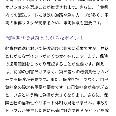
補償範囲の詳細と制限事項
オプションを選ぶことが推奨されます。さらに、千葉県
顧客サポートの質と対応速度
内での配送ルートには狭い道路や急なカーブが多く、車
両の損傷リスクが高まるため、車両保険も重要です。
契約条件と解約時のペナルティ
事故発生時の対応と手続き
保険選びで見落としがちなポイント
千葉県の軽貨物運送業者におすすめの保険プラ
軽貨物運送において保険選びは非常に重要ですが、見落
ンとは
としがちなポイントがいくつか存在します。まず、保険
地域特化型の保険プラン
の適用範囲をしっかり確認することが重要です。例え
小規模業者向けのリーズナブルな保険
ば、荷物の損害だけでなく、第三者への賠償責任もカバ
大型貨物運搬に適した保険
ーする保険が必要です。また、保険料だけでなく、自己
急なトラブルにも対応できる保険
負担金の設定も重要な要素です。自己負担金が高すぎる
災害時の特別補償がある保険
と、いざという時に負担が大きくなります。さらに、保
カスタマイズ可能な保険プラン
険会社の信頼性やサポート体制も見逃せません。事故や
保険選びで失敗しないための軽貨物運送業者向
トラブルが発生した際に迅速に対応できるかどうかを確