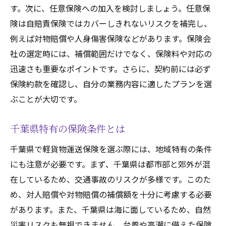
保険がビジネスに与える影響
す。次に、任意保険への加入を検討しましょう。任意保
保険未加入のリスクとその代償
険は自賠責保険ではカバーしきれないリスクを補完し、
千葉県内での軽貨物運送保険の種類と特徴を知
例えば対物賠償や人身傷害保険などがあります。保険会
ろう
社の選定時には、補償範囲だけでなく、保険料や対応の
基本的な保険種類とその特徴
迅速さも重要なポイントです。さらに、契約前には必ず
保険約款を確認し、自分の業務内容に適したプランを選
貨物保険と自動車保険の違い
ぶことが大切です。
特定のリスクに対応する保険
カスタマイズ可能な保険プラン
千葉県特有の保険条件とは
保険会社ごとの特徴とサービス
千葉県で軽貨物運送保険を選ぶ際には、地域特有の条件
保険の併用とそのメリット
にも注意が必要です。まず、千葉県は都市部と郊外が混
軽貨物運送保険を比較する際の重要なチェック
在しているため、交通事故のリスクが多様です。このた
ポイント
め、対人賠償や対物賠償の補償額を十分に考慮する必要
保険料と補償内容のバランス
があります。また、千葉県は海に面しているため、自然
保険会社の信頼性と評判
災害リスクも無視できません。台風や高潮に備えた保険