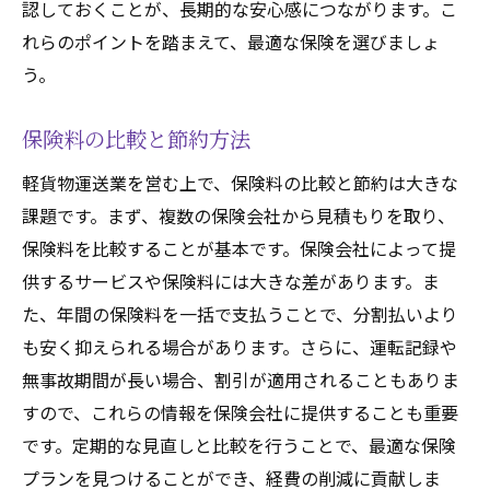
けガイド
認しておくことが、長期的な安心感につながります。こ
れらのポイントを踏まえて、最適な保険を選びましょ
保険選びの基本的なステップ
う。
口コミやレビューを参考にする方法
保険代理店の選び方
保険料の比較と節約方法
契約前に確認すべきポイント
軽貨物運送業を営む上で、保険料の比較と節約は大きな
保険の専門家に相談するメリット
課題です。まず、複数の保険会社から見積もりを取り、
更新時の見直しと最適化
保険料を比較することが基本です。保険会社によって提
千葉県での軽貨物運送保険の加入プロセスを徹
供するサービスや保険料には大きな差があります。ま
底解説
た、年間の保険料を一括で支払うことで、分割払いより
保険加入の流れと必要書類
も安く抑えられる場合があります。さらに、運転記録や
オンラインでの保険申込方法
無事故期間が長い場合、割引が適用されることもありま
代理店を通じた保険加入のメリット
すので、これらの情報を保険会社に提供することも重要
です。定期的な見直しと比較を行うことで、最適な保険
契約時に注意すべきポイント
プランを見つけることができ、経費の削減に貢献しま
保険料支払い方法の選択肢