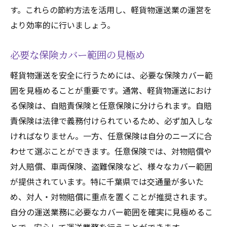
す。これらの節約方法を活用し、軽貨物運送業の運営を
トラブル時の対応と保険請求の手順
より効率的に行いましょう。
軽貨物運送保険で千葉県内のビジネスを安心・
安全に
必要な保険カバー範囲の見極め
保険によるビジネスリスクの軽減
軽貨物運送を安全に行うためには、必要な保険カバー範
従業員の安全確保とモチベーション向上
囲を見極めることが重要です。通常、軽貨物運送におけ
顧客満足度向上のための保険活用
る保険は、自賠責保険と任意保険に分けられます。自賠
事故発生時の迅速な対応体制
責保険は法律で義務付けられているため、必ず加入しな
保険活用でビジネスの安定化
ければなりません。一方、任意保険は自分のニーズに合
わせて選ぶことができます。任意保険では、対物賠償や
長期的な視点での保険見直し
対人賠償、車両保険、盗難保険など、様々なカバー範囲
が提供されています。特に千葉県では交通量が多いた
め、対人・対物賠償に重点を置くことが推奨されます。
自分の運送業務に必要なカバー範囲を確実に見極めるこ