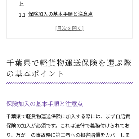
ト
保険加入の基本手順と注意点
千葉県特有の保険条件とは
保険選びで見落としがちなポイント
保険料の比較と節約方法
必要な保険カバー範囲の見極め
千葉県で軽貨物運送保険を選ぶ際
保険の更新時期と手続きの流れ
の基本ポイント
軽貨物運送保険が千葉県で必要な理由とその重
要性
事故やトラブルに備えるための保険
保険加入の基本手順と注意点
千葉県内の交通事情とリスク
千葉県で軽貨物運送保険に加入する際には、まず自賠責
顧客信頼を高めるための保険加入
保険の加入が必須です。これは法律で義務付けられてお
法的な要件を満たすための保険
り、万が一の事故時に第三者への損害賠償をカバーしま