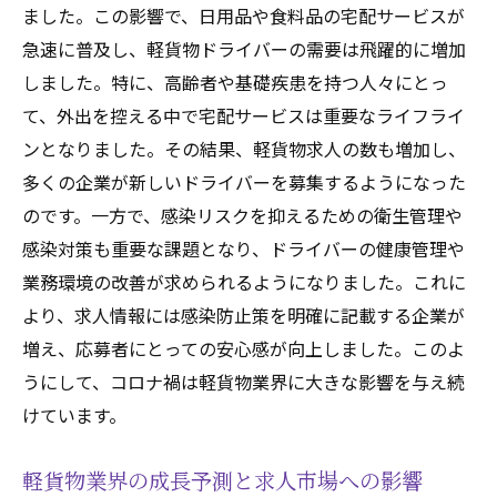
ました。この影響で、日用品や食料品の宅配サービスが
軽貨物車両の所有・レンタル条件
急速に普及し、軽貨物ドライバーの需要は飛躍的に増加
軽貨物求人市場の現状と今後の展望
しました。特に、高齢者や基礎疾患を持つ人々にとっ
現在の軽貨物求人市場の動向
て、外出を控える中で宅配サービスは重要なライフライ
業界の主要プレイヤーとその特徴
ンとなりました。その結果、軽貨物求人の数も増加し、
軽貨物ドライバーの需要予測
多くの企業が新しいドライバーを募集するようになった
のです。一方で、感染リスクを抑えるための衛生管理や
新技術が軽貨物業界にもたらす影響
感染対策も重要な課題となり、ドライバーの健康管理や
政府規制や政策の変化とその影響
業務環境の改善が求められるようになりました。これに
軽貨物業界の将来展望
より、求人情報には感染防止策を明確に記載する企業が
増え、応募者にとっての安心感が向上しました。このよ
うにして、コロナ禍は軽貨物業界に大きな影響を与え続
けています。
軽貨物業界の成長予測と求人市場への影響