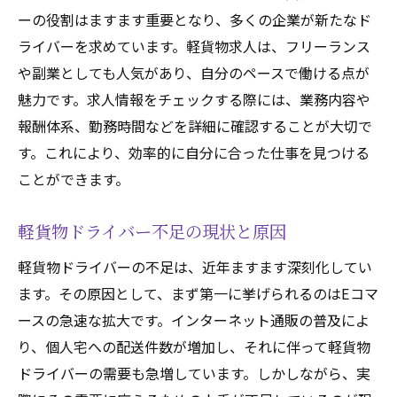
で
ーの役割はますます重要となり、多くの企業が新たなド
履歴書・職務経歴書の書き方
ライバーを求めています。軽貨物求人は、フリーランス
応募書類の提出方法と注意点
や副業としても人気があり、自分のペースで働ける点が
面接準備のコツとよくある質問
魅力です。求人情報をチェックする際には、業務内容や
適切な服装とマナーで印象アップ
報酬体系、勤務時間などを詳細に確認することが大切で
す。これにより、効率的に自分に合った仕事を見つける
面接後のフォローアップの重要性
ことができます。
採用後の手続きと初日の準備
軽貨物求人に必要なスキルと資格とは
軽貨物ドライバー不足の現状と原因
軽貨物ドライバーに求められる基本スキル
軽貨物ドライバーの不足は、近年ますます深刻化してい
運転免許の種類と取得方法
ます。その原因として、まず第一に挙げられるのはEコマ
運転技術向上のための研修・講習
ースの急速な拡大です。インターネット通販の普及によ
健康管理とフィットネスの重要性
り、個人宅への配送件数が増加し、それに伴って軽貨物
コミュニケーション能力の必要性
ドライバーの需要も急増しています。しかしながら、実
物流業務に関する知識と資格