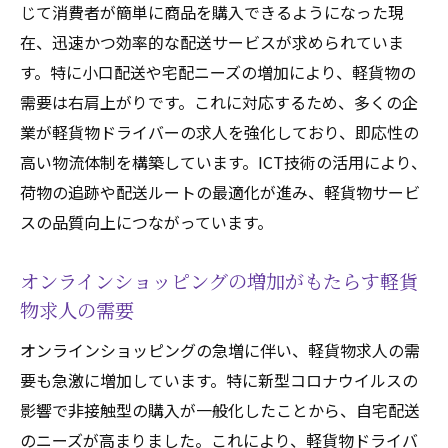
じて消費者が簡単に商品を購入できるようになった現
ハローワークや地域の求人情報誌の活用方
在、迅速かつ効率的な配送サービスが求められていま
法
す。特に小口配送や宅配ニーズの増加により、軽貨物の
運送会社への直接問い合わせのメリット
需要は右肩上がりです。これに対応するため、多くの企
軽貨物求人専門サイトの紹介
業が軽貨物ドライバーの求人を強化しており、即応性の
おすすめの軽貨物求人検索アプリ
高い物流体制を構築しています。ICT技術の活用により、
自分に合った軽貨物求人見つけ方ガイド
荷物の追跡や配送ルートの最適化が進み、軽貨物サービ
求人情報の見方と重要ポイント
スの品質向上につながっています。
自分に合った勤務条件の見極め方
オンラインショッピングの増加がもたらす軽貨
地域別の求人情報比較
物求人の需要
福利厚生や待遇条件の確認ポイント
オンラインショッピングの急増に伴い、軽貨物求人の需
軽貨物求人における仕事内容の詳細
要も急激に増加しています。特に新型コロナウイルスの
自分の希望に合った企業の見極め方
影響で非接触型の購入が一般化したことから、自宅配送
軽貨物求人応募手順履歴書準備から面接対策ま
のニーズが高まりました。これにより、軽貨物ドライバ