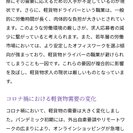
際にその需要に応えるための人手が不足しているのが現
軽貨物求人で成功するためのポイント
状です。さらに、軽貨物ドライバーという職業は、一般
的に労働時間が長く、肉体的な負担が大きいとされてい
効率的な配送ルートの作り方
ます。このような労働環境の厳しさが、求人応募者の減
時間管理とスケジュールの立て方
少に繋がっていると考えられます。また、若年層の労働
顧客との良好な関係を築く方法
市場においては、より安定したオフィスワークを選ぶ傾
トラブル対応とクレーム処理のコツ
向が強まっており、軽貨物ドライバーの職業が避けられ
自己管理とストレス対策
てしまうことも一因です。これらの要因が複合的に影響
継続的なスキルアップの方法
を及ぼし、軽貨物求人の現状は厳しいものとなっていま
軽貨物求人応募前に確認すべき条件と注意点
す。
求人情報に記載された条件の確認
コロナ禍における軽貨物需要の変化
給与や待遇条件のチェックポイント
コロナ禍において、軽貨物の需要は大きく変化しまし
勤務時間と休日についての確認
た。パンデミック初期には、外出自粛要請やリモートワ
福利厚生や保険の内容を把握する
ークの広まりにより、オンラインショッピングが急増し
契約内容と雇用形態の確認