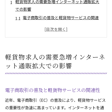
軽貨物求人の需要急増インターネット通販拡大
での影響
電子商取引の普及と軽貨物サービスの関連
性
オンラインショッピングの増加がもたらす
軽貨物求人の需要
軽貨物ドライバー不足の現状と原因
軽貨物求人の需要急増インターネ
コロナ禍における軽貨物需要の変化
ット通販拡大での影響
軽貨物業界の成長予測と求人市場への影響
地域別に見る軽貨物求人の増加傾向
軽貨物求人を探すための効果的な方法
電子商取引の普及と軽貨物サービスの関連性
インターネット求人サイトを活用するコツ
近年、電子商取引（EC）の普及により、軽貨物サービス
SNSとコミュニティサイトでの求人情報の
の重要性が急速に高まっています。インターネットを通
探し方