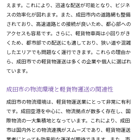
えます。これにより、迅速な配送が可能となり、ビジネ
成田空港を拠点とした軽貨物運送の役割
スの効率化が図れます。また、成田市内の道路網も整備
成田空港近郊でのインフラと軽貨物運送の
されており、高速道路との接続が良いため、都心部への
関係
アクセスも容易です。さらに、軽貨物車両は小回りがき
国際物流と成田空港近郊の軽貨物運送
くため、都市部での配送にも適しており、狭い道や混雑
成田市軽貨物運送都市部と農村部の物流を活性
したエリアでも問題なく運行できます。これらの理由か
化する
ら、成田市での軽貨物運送は多くの企業や個人に選ばれ
成田市のビジネス街で求められる軽貨物運
ています。
送
成田市の物流環境と軽貨物運送の関連性
ビジネス街での軽貨物運送の機動力
成田市ビジネス街の配送ニーズと軽貨物運
成田市の物流環境は、軽貨物運送業にとって非常に有利
送
です。成田空港を中心に、物流拠点が数多く存在し、国
成田市ビジネス街での短時間配送の重要性
際物流の一大集積地となっています。これにより、成田
市は国内外との物流連携がスムーズであり、軽貨物運送
軽貨物運送がビジネス街で果たす役割
業者にとっても効率的な運送が期待できます。また、市