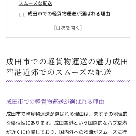
スムーズな配送
成田市での軽貨物運送が選ばれる理由
成田市の物流環境と軽貨物運送の関連性
成田市における軽貨物運送の経済的メリッ
ト
成田市の地理的特性と軽貨物運送の親和性
成田市での軽貨物運送の魅力成田
成田市での軽貨物運送利用者の声
空港近郊でのスムーズな配送
成田市のビジネスにおける軽貨物運送の重
要性
成田市の軽貨物運送ビジネス街への小回りの利
成田市での軽貨物運送が選ばれる理由
くサービス
成田空港との連携で実現する迅速な配送
成田市で軽貨物運送が選ばれる理由は、まずその地理的
な優位性にあります。成田空港という国際的なハブ空港
成田空港近郊における軽貨物運送の事例
が近くに位置しており、国内外への物流がスムーズに行
成田空港周辺での軽貨物運送の利便性