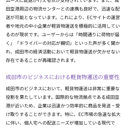
ムーズに配送が行える点が支持されています。また、成
ビジネスの効率化と軽貨物運送の連携
田空港周辺の物流センターとの連携も良好で、迅速な配
成田市のビジネスシーンでの軽貨物運送の
送が可能となっています。これにより、ECサイトの運営
役割
者や地元の中小企業が軽貨物運送を積極的に活用してい
るのが現状です。ユーザーからは「時間通りに荷物が届
成田市の成長を支える軽貨物運送の可能性
く」「ドライバーの対応が親切」といった声が多く聞か
れ、成田市の経済活動において軽貨物運送が欠かせない
存在であることが再確認されます。
成田市のビジネスにおける軽貨物運送の重要性
成田市のビジネスにおいて、軽貨物運送は非常に重要な
役割を果たしています。国際的な物流拠点である成田空
港が近いため、企業は迅速かつ効率的に商品を発送・受
け取りすることができます。特に、EC市場の急速な拡大
に伴い、個人宅への配送ニーズが増加している現代で