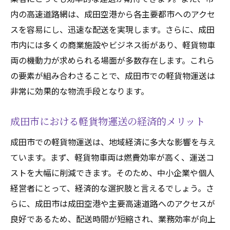
成田市ビジネス街における軽貨物運送の活
内の高速道路網は、成田空港から各主要都市へのアクセ
用例
スを容易にし、迅速な配送を実現します。さらに、成田
成田市の軽貨物運送地域経済を支える重要な役
市内には多くの商業施設やビジネス街があり、軽貨物車
割
両の機動力が求められる場面が多数存在します。これら
成田市の都市部と農村部をつなぐ軽貨物運
の要素が組み合わさることで、成田市での軽貨物運送は
送
非常に効果的な物流手段となります。
都市と農村の物流需要に応える軽貨物運送
成田市農産物の配送における軽貨物運送の
成田市における軽貨物運送の経済的メリット
活用
成田市での軽貨物運送は、地域経済に多大な影響を与え
都市と農村の経済を支える軽貨物運送
ています。まず、軽貨物車両は燃費効率が高く、運送コ
成田市における物流の効率化と軽貨物運送
ストを大幅に削減できます。そのため、中小企業や個人
都市部と農村部を結ぶ軽貨物運送の役割
経営者にとって、経済的な選択肢と言えるでしょう。さ
らに、成田市は成田空港や主要高速道路へのアクセスが
成田市軽貨物運送高速道路網を活用した効率的
良好であるため、配送時間が短縮され、業務効率が向上
な配送