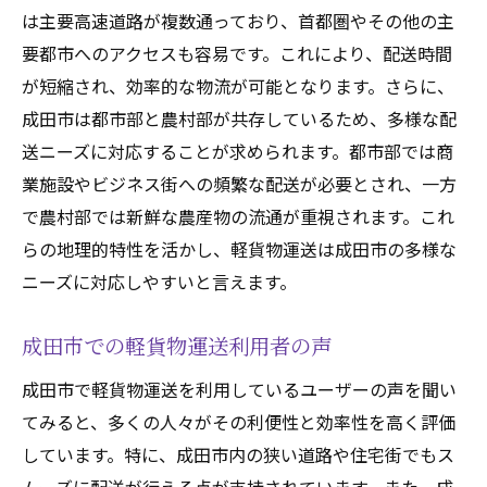
成田市の物流網と高速道路の重要性
は主要高速道路が複数通っており、首都圏やその他の主
成田市軽貨物運送ビジネス環境の魅力と可能性
要都市へのアクセスも容易です。これにより、配送時間
国際物流の中心地としての成田空港
が短縮され、効率的な物流が可能となります。さらに、
成田空港を拠点とした軽貨物運送の優位性
成田市は都市部と農村部が共存しているため、多様な配
成田空港での軽貨物運送の役割
送ニーズに対応することが求められます。都市部では商
業施設やビジネス街への頻繁な配送が必要とされ、一方
成田空港からの国際配送と軽貨物運送
で農村部では新鮮な農産物の流通が重視されます。これ
成田空港の物流インフラと軽貨物運送
らの地理的特性を活かし、軽貨物運送は成田市の多様な
国際物流のハブとしての成田空港と軽貨物
ニーズに対応しやすいと言えます。
運送
成田市軽貨物運送農産物の流通と地域経済のつ
成田市での軽貨物運送利用者の声
ながり
成田市で軽貨物運送を利用しているユーザーの声を聞い
成田市のビジネス環境と軽貨物運送
てみると、多くの人々がその利便性と効率性を高く評価
成田市での起業と軽貨物運送の可能性
しています。特に、成田市内の狭い道路や住宅街でもス
成田市の企業活動を支える軽貨物運送