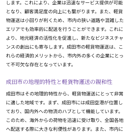
します。これにより、企業は迅速なサービス提供が可能
成田市の経済発展と軽貨物運送の関係性
となり、顧客満足度の向上にも繋がります。また、軽貨
地域経済を活性化する軽貨物運送の力
物運送は小回りが利くため、市内の狭い道路や混雑した
成田市における軽貨物運送の雇用創出効果
エリアでも効率的に配送を行うことができます。これに
地元企業と連携した軽貨物運送の事例
より、地元経済の活性化を促進し、新たなビジネスチャ
地域経済に貢献する軽貨物運送の取り組み
ンスの創出にも寄与します。成田市の軽貨物運送は、こ
成田市の商業活動を支える軽貨物運送
れらの経済的メリットから、市内外の多くの企業にとっ
成田市で軽貨物運送の利便性国際物流のハブ成
て不可欠な存在となっています。
田空港
成田市の地理的特性と軽貨物運送の親和性
成田市の高速道路網と軽貨物運送
高速道路を活用した迅速な配送サービス
成田市はその地理的特性から、軽貨物運送にとって非常
に適した地域です。まず、成田市には成田空港が位置し
成田市内外へのアクセス向上と軽貨物運送
ており、国内外への物流のハブとして機能しています。
高速道路網の整備と軽貨物運送の利便性
このため、海外からの荷物を迅速に受け取り、全国各地
効率的な配送を実現する高速道路の利用
へ配送する際に大きな利便性があります。また、市内に