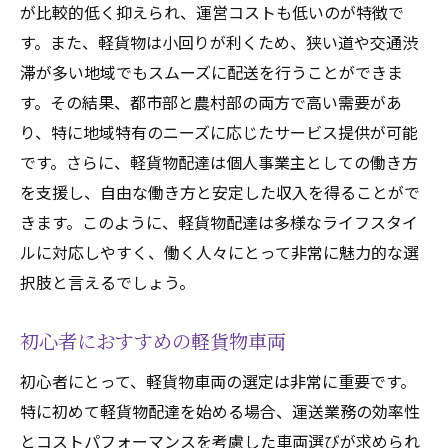
運転免許取得後の注意点
が比較的低く抑えられ、運営コストも低いのが特徴で
道路交通法の理解と軽貨物配達の関係
す。また、軽貨物は小回りが利くため、狭い道や交通渋
軽貨物配達に関わる道路交通法
滞が多い地域でもスムーズに配送を行うことができま
す。その結果、都市部と農村部の両方で高い需要があ
道路標識と標示の基本的な理解
り、特に地域特有のニーズに応じたサービス提供が可能
配達中に注意すべき交通ルール
です。さらに、軽貨物配達は個人事業主としての働き方
違反時の罰則とペナルティ
を支援し、自由な働き方と安定した収入を得ることがで
道路交通法改正のポイント
きます。このように、軽貨物配達は多様なライフスタイ
軽貨物配達での事故防止対策
ルに対応しやすく、働く人々にとって非常に魅力的な選
軽貨物配達で重要な効果的なルート設定
択肢と言えるでしょう。
効率的なルート設定の基本
初心者におすすめの軽貨物車両
GPSとナビゲーションの活用法
地元の交通事情を把握する方法
初心者にとって、軽貨物車両の選定は非常に重要です。
ピーク時とオフピーク時のルート戦略
特に初めて軽貨物配達を始める場合、運送業務の効率性
とコストパフォーマンスを考慮した車両選びが求められ
時間帯別の配達効率化のコツ