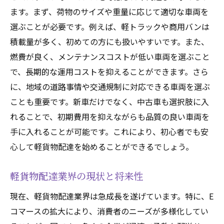
ます。まず、荷物のサイズや重量に応じて適切な車両を
顧客満足を高めるルート設定の秘訣
選ぶことが必要です。例えば、軽トラックや商用バンは
初心者が軽貨物配達で成功するためのポイント
積載量が多く、初めての方にも扱いやすいです。また、
初めての配達で準備すべきこと
燃費が良く、メンテナンスコストが低い車両を選ぶこと
顧客対応の基本マナー
で、長期的な運用コストを抑えることができます。さら
トラブルシューティングのコツ
に、地域の道路事情や交通規制に対応できる車両を選ぶ
フィードバックを活かす方法
ことも重要です。新車だけでなく、中古車も選択肢に入
軽貨物配達での時間管理術
れることで、初期費用を抑えながらも品質の良い車両を
手に入れることが可能です。これにより、初心者でも安
成功事例から学ぶポイント
心して軽貨物配達を始めることができるでしょう。
軽貨物配達のキャリアをスタートするための第
一歩
軽貨物配達業界の現状と将来性
軽貨物配達のキャリアパスとは
現在、軽貨物配達業界は急成長を遂げています。特に、E
最初に取り組むべき準備事項
コマースの拡大により、消費者のニーズが多様化してい
必要な資金と資金調達方法