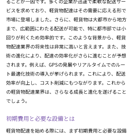
ることが一因です。多くの企業が迅速で柔軟な配送サー
軽貨物配達のビジネスモデルを理解する
ビスを求めており、軽貨物配達はその需要に応える形で
初期投資を抑える方法
市場に登場しました。さらに、軽貨物は大都市から地方
初心者が陥りやすい失敗とその対策
まで、広範囲にわたる配送が可能で、特に都市部では小
軽貨物配達業界で成功するための継続的な学び
回りが利くため効率的です。このような背景から、軽貨
物配達業界の将来性は非常に高いと言えます。また、技
業界セミナーと研修の活用法
術の進化により、配達の効率化がさらに進むことが予想
最新技術とツールの導入
されます。例えば、GPSの発展やリアルタイムでのルー
先輩ドライバーから学ぶ方法
ト最適化技術の導入が挙げられます。これにより、配送
実践的なスキルアップのための方法
効率が向上し、コスト削減にもつながります。これから
定期的な自己評価と改善策
の軽貨物配達業界は、さらなる成長と進化を遂げること
軽貨物配達に関する書籍と資料
でしょう。
軽貨物配達の最新情報とスキルアップ方法
初期費用と必要な設備とは
軽貨物配達業界の最新トレンド
技術革新とその影響
軽貨物配達を始める際には、まず初期費用と必要な設備