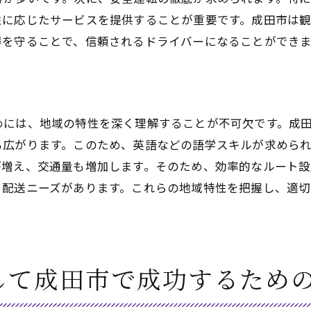
定期的なメンテナンスとその重要性
性に応じたサービスを提供することが重要です。成田市は観
得を守ることで、信頼されるドライバーになることができま
ネットワーキングの活用法
成功するためのモチベーション維持方法
のある成田市で軽貨物ドライバーとして働くメリットとは
成田空港近くでの配送需要
めには、地域の特性を深く理解することが不可欠です。成
国際物流の利点
も広がります。このため、英語などの語学スキルが求めら
地域経済との連携
が増え、交通量も増加します。そのため、効率的なルート設
る配送ニーズがあります。これらの地域特性を把握し、適
高収入を目指すためのポイント
成田空港周辺のビジネスチャンス
成田市での軽貨物ドライバーの将来性
市で軽貨物ドライバーとしてのキャリアを築くための心得
して成田市で成功するため
持続可能なキャリアの構築
バランスの取れた生活