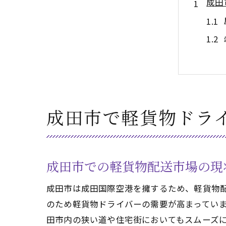
成田
成田市で軽貨物ドラ
軽貨
成田市での軽貨物配送市場の現
成田市は成田国際空港を擁するため、軽貨物
のため軽貨物ドライバーの需要が高まってい
田市内の狭い道や住宅街においてもスムーズ