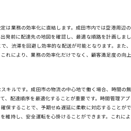
継続的なスキルアップ
地域社会との関わり
設定は業務の効率化に直結します。成田市内では空港周辺
健康管理の重要性
発前に配達先の地図を確認し、最適な順路を計画しましょう。
長期的な目標設定とプランニング
とで、渋滞を回避し効率的な配送が可能となります。また
。これにより、業務の効率化だけでなく、顧客満足度の向
なスキルです。成田市の物流の中心地で働く場合、時間の
立て、配達順序を最適化することが重要です。時間管理アプ
を確保することで、予期せぬ遅延に柔軟に対応することが
力を維持し、安全運転を心掛けることができます。これに