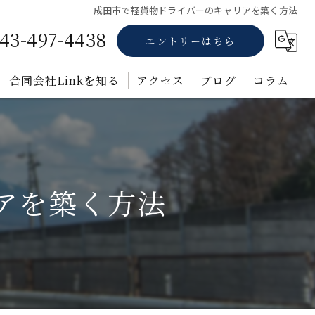
成田市で軽貨物ドライバーのキャリアを築く方法
43-497-4438
エントリーはちら
合同会社Linkを知る
アクセス
ブログ
コラム
正社員
業務委託
アを築く方法
未経験
転職
福利厚生