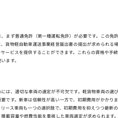
成功者から学ぶ実践的アドバイス
市の物流チャンスを活かす軽貨物ドライバーの秘訣
成田空港を活用した配送戦略
ピークタイムにおける効率的な配送方法
は、まず普通免許（第一種運転免許）が必要です。この免
成田市内の主要配送ポイント
は、貨物軽自動車運送事業経営届出書の提出が求められる
地域の物流ネットワークを理解する
いサービスを提供することができます。これらの資格や手
コスト削減のための工夫
整います。
新しい物流チャンスの見つけ方
的なルート設定で成田市で軽貨物ドライバーとして成功す
GPSやアプリを活用したルート設定
めには、適切な車両の選定が不可欠です。軽貨物車両の選
最短ルートの見つけ方
重要です。新車は信頼性が高い一方で、初期費用がかかり
交通渋滞を避けるテクニック
。リース車両も一つの選択肢で、初期費用を抑えつつ最新
成田市内の主要道路と交通パターン
、積載容量や燃費性能を重視した車両選定が求められます