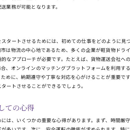
ピーク時の時間帯を避ける方法
配送業務が可能となります。
ルートの事前計画とその重要性
市の交通事情を理解して軽貨物ドライバーとしてのキャリ
成田市の交通インフラの概要
をスタートさせるためには、初めての仕事をどのように見
主要な渋滞スポットと回避策
田市は物流の中心地であるため、多くの企業が軽貨物ドラ
交通規制とその影響
極的なアプローチが必要です。たとえば、貨物運送会社へ
季節ごとの交通パターン
場合、オンラインのマッチングプラットフォームを利用す
交通事故を避けるための注意点
くために、納期遵守や丁寧な対応を心がけることが重要で
スタートさせることができるでしょう。
公共交通機関と連携する方法
市で軽貨物ドライバーとして成功するための具体的なステ
しての心得
初期投資と経費の管理
成田市での効果的なマーケティング方法
めには、いくつかの重要な心得があります。まず、時間厳
顧客ベースを拡大するテクニック
客が多いです。次に、安全運転の徹底が求められます。特