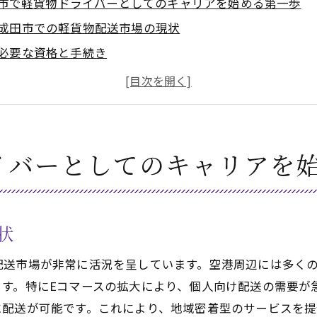
市で軽貨物ドライバーとしてのキャリアを始める第一歩
成田市での軽貨物配送市場の現状
必要な資格と手続き
適切な車両の選び方
初めての仕事を探す方法
成田市での軽貨物ドライバーとしての心得
地域の特性を理解しておく
イバーとしてのキャリアを
物ドライバーとして成田市で成功するためのヒント
効率的なルート設定のコツ
時間管理術
状
成田市特有の交通事情への対応
配送市場が非常に活況を呈しています。空港周辺には多く
顧客との良好な関係の築き方
ます。特にEコマースの拡大により、個人向け配送の需要が
成田市内での物流トレンド
に配送が可能です。これにより、地域密着型のサービスを